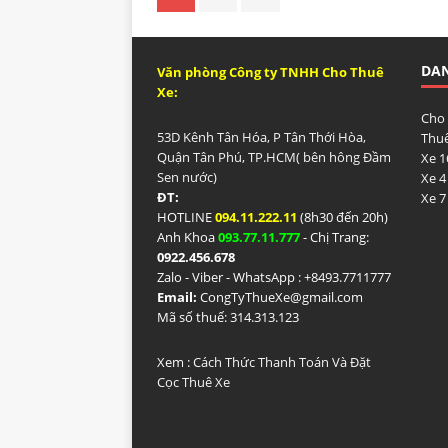
DA
Văn phòng Công ty TNHH Cho Thuê
Xe:
Cho
53D Kênh Tân Hóa, P Tân Thới Hòa,
Thuê
Quận Tân Phú, TP.HCM( bên hông Đầm
Xe 1
Sen nước)
Xe 4
ĐT:
Xe 7
HOTLINE
094.11.222.11
(8h30 đến 20h)
Anh Khoa
093.77.11.777
- Chị Trang:
0922.456.678
Zalo - Viber - WhatsApp : +84
93.7711777
Email:
CongTyThueXe@gmail.com
Mã số thuế: 314.313.123
Xem :
Cách Thức Thanh Toán Và Đặt
Cọc Thuê Xe