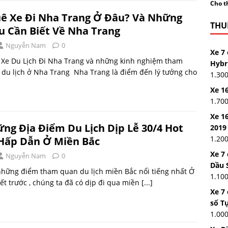
Cho th
ê Xe Đi Nha Trang Ở Đâu? Và Những
THUÊ
u Cần Biết Về Nha Trang
Nguyễn Nam
0
Xe 7 
 Xe Du Lịch Đi Nha Trang và những kinh nghiệm tham
Hybr
du lịch ở Nha Trang Nha Trang là điểm đến lý tưởng cho
1.30
Xe 16
1.70
Xe 16
ng Địa Điểm Du Lịch Dịp Lễ 30/4 Hot
2019
1.20
Hấp Dẫn Ở Miền Bắc
Xe 7
Nguyễn Nam
0
Dầu 
những điểm tham quan du lịch miền Bắc nổi tiếng nhất Ở
1.10
iết trước , chúng ta đã có dịp đi qua miền
[...]
Xe 7
số T
1.00