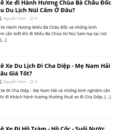
ê Xe đi Hành Hương Chùa Bà Châu Đốc
hu Du Lịch Núi Cấm Ở Đâu?
Nguyễn Nam
0
 Xe Hành Hương Miếu Bà Châu Đốc và những kinh
m cần biết khi đi Miếu Bà Chúa Xứ Núi Sam tọa lạc nơi
n
[...]
ê Xe Du Lịch Đi Cha Diệp - Mẹ Nam Hải
âu Giá Tốt?
Nguyễn Nam
0
 Xe Đi Cha Diệp - Mẹ Nam Hải và những kinh nghiệm cần
khi đi Khách hành hương thường thuê xe đi Cha Diệp,
[...]
ê Xe Đi Hồ Tràm - Hồ Cốc - Suối Nước