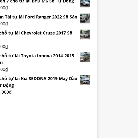
iện 7 chỗ tự lái BYD M6 Số Tự Động
000
₫
n Tải tự lái Ford Ranger 2022 Số Sàn
000
₫
chỗ tự lái Chevrolet Cruze 2017 Số
000
₫
 chỗ tự lái Toyota Innova 2014-2015
àn
000
₫
 chỗ tự lái Kia SEDONA 2019 Máy Dầu
ự Động
0.000
₫