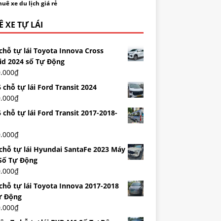
uê xe du lịch giá rẻ
 XE TỰ LÁI
chỗ tự lái Toyota Innova Cross
id 2024 số Tự Động
0.000
₫
 chỗ tự lái Ford Transit 2024
0.000
₫
 chỗ tự lái Ford Transit 2017-2018-
0.000
₫
 chỗ tự lái Hyundai SantaFe 2023 Máy
Số Tự Động
0.000
₫
 chỗ tự lái Toyota Innova 2017-2018
ự Động
0.000
₫