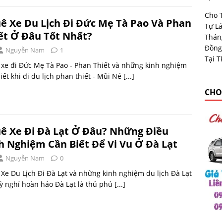
Cho 
ê Xe Du Lịch Đi Đức Mẹ Tà Pao Và Phan
Tự Lá
ết Ở Đâu Tốt Nhất?
Thán
Đồng
Nguyễn Nam
1
Tại 
xe đi Đức Mẹ Tà Pao - Phan Thiết và những kinh nghiệm
iết khi đi du lịch phan thiết - Mũi Né
[...]
CHO
ê Xe Đi Đà Lạt Ở Đâu? Những Điều
h Nghiệm Cần Biết Để Vi Vu Ở Đà Lạt
Nguyễn Nam
0
Xe Du Lịch Đi Đà Lạt và những kinh nghiệm du lịch Đà Lạt
ỳ nghỉ hoàn hảo Đà Lạt là thủ phủ
[...]