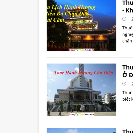
Thu
- K
Thuê
nghiệ
châ
Thu
Ở Đ
Thuê
biết 
Thu