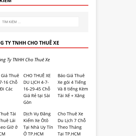
 KIẾM
G TY TNHH CHO THUÊ XE
ng Ty TNHH Cho Thuê Xe
 Giá Thuê
CHO THUÊ XE
Báo Giá Thuê
-7-16 Chỗ
DU LỊCH 4-7-
Xe gói 4 Tiếng
Đi Các
16-29-45 Chỗ
Và 8 tiếng Kèm
Giá Rẻ tại Sài
Tài Xế + Xăng
Gòn
Thuê Tài
Dịch Vụ Đăng
Cho Thuê Xe
Thuê Lái
Kiểm Xe Ôtô
Du Lịch 7 Chỗ
heo Giờ ở
Tại Nhà Uy Tín
Theo Tháng
HCM
Ở TP.HCM
Tại TP.HCM