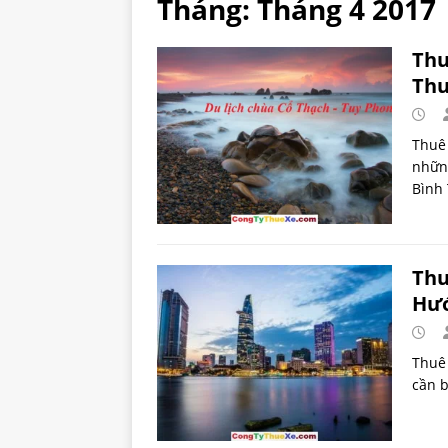
Tháng:
Tháng 4 2017
Thu
Thu
Thuê
nhữn
Bình 
Thu
Hướ
Thuê
cần b