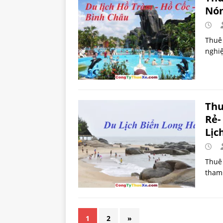
Nón
Thuê 
nghiệ
Thu
Rẻ-
Lịc
Thuê 
tham 
1
2
»