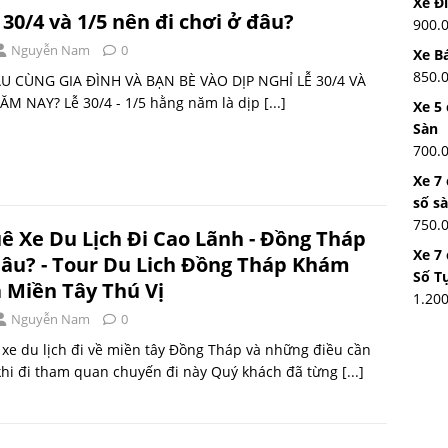
Xe Đ
 30/4 và 1/5 nên đi chơi ở đâu?
900.
Nguyễn Nam
0
Xe Bá
850.
ÂU CÙNG GIA ĐÌNH VÀ BẠN BÈ VÀO DỊP NGHỈ LỄ 30/4 VÀ
ĂM NAY? Lễ 30/4 - 1/5 hằng năm là dịp
[...]
Xe 5 
Sàn
700.
Xe 7
số s
750.
ê Xe Du Lịch Đi Cao Lãnh - Đồng Tháp
Xe 7
âu? - Tour Du Lich Đồng Tháp Khám
Số T
 Miền Tây Thú Vị
1.20
Nguyễn Nam
0
xe du lịch đi về miền tây Đồng Tháp và những điều cần
khi đi tham quan chuyến đi này Quý khách đã từng
[...]