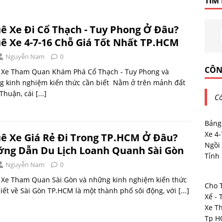
TÌM
ê Xe Đi Cổ Thạch - Tuy Phong Ở Đâu?
ê Xe 4-7-16 Chỗ Giá Tốt Nhất TP.HCM
Nguyễn Nam
0
CÔN
 Xe Tham Quan Khám Phá Cổ Thạch - Tuy Phong và
g kinh nghiệm kiến thức cần biết Nằm ở trên mảnh đất
Thuận, cái
[...]
Cô
Bảng
Xe 4
ê Xe Giá Rẻ Đi Trong TP.HCM Ở Đâu?
Ngồi 
ng Dẫn Du Lịch Loanh Quanh Sài Gòn
Tỉnh
Nguyễn Nam
0
 Xe Tham Quan Sài Gòn và những kinh nghiệm kiến thức
Cho 
iết về Sài Gòn TP.HCM là một thành phố sôi động, với
[...]
Xế - 
Xe T
Tp 