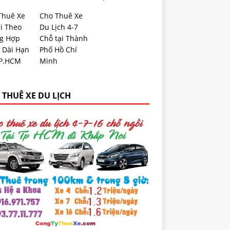
Thuê Xe
Cho Thuê Xe
i Theo
Du Lịch 4-7
g Hợp
Chỗ tại Thành
 Dài Hạn
Phố Hồ Chí
TP.HCM
Minh
 THUÊ XE DU LỊCH