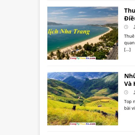
Thu
Điề
Thuê
quan 
[...]
Nhữ
Và 
Top 
bài v