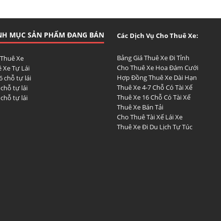
NH MỤC SẢN PHẨM ĐANG BÁN
Các Dịch Vụ Cho Thuê Xe:
Bảng Giá Thuê Xe Đi Tỉnh
 Thuê Xe
Cho Thuê Xe Hoa Đám Cưới
 Xe Tự Lái
Hợp Đồng Thuê Xe Dài Hạn
6 chỗ tự lái
Thuê Xe 4-7 Chỗ Có Tài Xế
 chỗ tự lái
Thuê Xe 16 Chỗ Có Tài Xế
 chỗ tự lái
Thuê Xe Bán Tải
Cho Thuê Tài Xế Lái Xe
Thuê Xe Đi Du Lịch Tự Túc