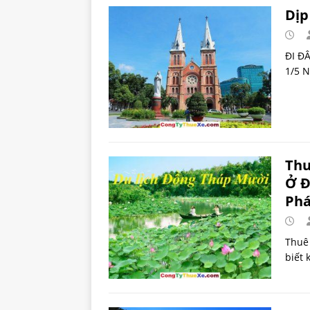
Dịp
ĐI Đ
1/5 N
Thu
Ở Đ
Phá
Thuê 
biết 