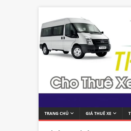
TRANG CHỦ
GIÁ THUÊ XE
T