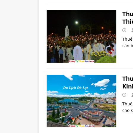
Thu
Thi
Thuê 
cần b
Thu
Kin
Thuê 
cho k