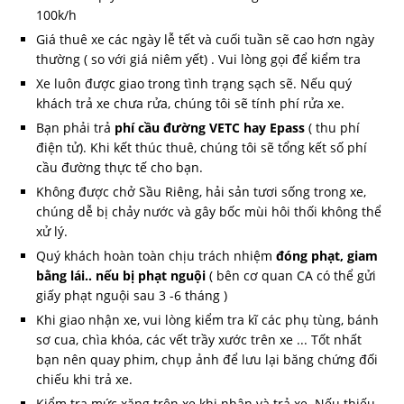
100k/h
Giá thuê xe các ngày lễ tết và cuối tuần sẽ cao hơn ngày
thường ( so với giá niêm yết) . Vui lòng gọi để kiểm tra
Xe luôn được giao trong tình trạng sạch sẽ. Nếu quý
khách trả xe chưa rửa, chúng tôi sẽ tính phí rửa xe.
Bạn phải trả
phí cầu đường VETC hay Epass
( thu phí
điện tử). Khi kết thúc thuê, chúng tôi sẽ tổng kết số phí
cầu đường thực tế cho bạn.
Không được chở Sầu Riêng, hải sản tươi sống trong xe,
chúng dễ bị chảy nước và gây bốc mùi hôi thối không thể
xử lý.
Quý khách hoàn toàn chịu trách nhiệm
đóng phạt, giam
bằng lái.. nếu bị phạt nguội
( bên cơ quan CA có thể gửi
giấy phạt nguội sau 3 -6 tháng )
Khi giao nhận xe, vui lòng kiểm tra kĩ các phụ tùng, bánh
sơ cua, chìa khóa, các vết trầy xước trên xe ... Tốt nhất
bạn nên quay phim, chụp ảnh để lưu lại băng chứng đối
chiếu khi trả xe.
Kiểm tra mức xăng trên xe khi nhận và trả xe. Nếu thiếu