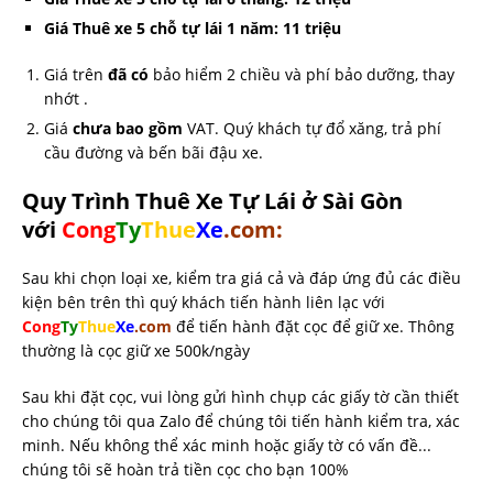
Giá Thuê xe 5 chỗ tự lái 1 năm: 11 triệu
Giá trên
đã có
bảo hiểm 2 chiều và phí bảo dưỡng, thay
nhớt .
Giá
chưa bao gồm
VAT. Quý khách tự đổ xăng, trả phí
cầu đường và bến bãi đậu xe.
Quy Trình Thuê Xe Tự Lái ở Sài Gòn
với
Cong
Ty
Thue
Xe
.com:
Sau khi chọn loại xe, kiểm tra giá cả và đáp ứng đủ các điều
kiện bên trên thì quý khách tiến hành liên lạc với
Cong
Ty
Thue
Xe
.com
để tiến hành đặt cọc để giữ xe. Thông
thường là cọc giữ xe 500k/ngày
Sau khi đặt cọc, vui lòng gửi hình chụp các giấy tờ cần thiết
cho chúng tôi qua Zalo để chúng tôi tiến hành kiểm tra, xác
minh. Nếu không thể xác minh hoặc giấy tờ có vấn đề...
chúng tôi sẽ hoàn trả tiền cọc cho bạn 100%