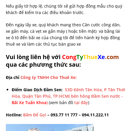
Nếu giấy tờ hợp lệ, chúng tôi sẽ gửi hợp đồng mẫu cho quý
khách để kiểm tra các điều khoản trước.
Đến ngày lấy xe, quý khách mang theo Căn cước công dân,
xe gắn máy, cà vẹt xe gắn máy ( hoặc tiền mặt) và bằng lái
xe ô tô đến bãi xe của chúng tôi để tiến hành ký hợp đồng
thuê xe và làm các thủ tục bàn giao xe
Vui lòng liên hệ với
Cong
Ty
Thue
Xe
.com
qua các phương thức sau:
Địa chỉ
Công ty TNHH Cho Thuê Xe:
Điểm Giao Dịch Đầm Sen:
53D Kênh Tân Hóa, P Tân Thới
Hòa, Quận Tân Phú, TP.HCM( bên hông Đầm Sen nước -
Bãi Xe Tuấn Khoa
)
(xem bản đồ
tại đây
)
Hotline:
Bấm Để Gọi
– 093.77 11 777 – 094.11.222.11