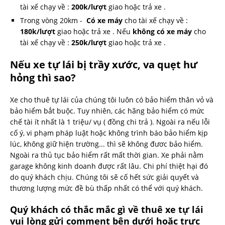
tài xế chạy về :
200k/lượt
giao hoặc trả xe .
Trong vòng 20km -
Có xe máy
cho tài xế chạy về :
180k/lượt
giao hoặc trả xe . Nếu
không có xe máy
cho
tài xế chạy về :
250k/lượt
giao hoặc trả xe .
Nếu xe tự lái bị trầy xước, va quẹt hư
hỏng thì sao?
Xe cho thuê tự lái của chúng tôi luôn có bảo hiểm thân vỏ và
bảo hiểm bắt buộc. Tuy nhiên, các hãng bảo hiểm có mức
chế tài ít nhất là 1 triệu/ vụ ( đồng chi trả ). Ngoài ra nếu lỗi
cố ý, vi phạm pháp luật hoặc không trình báo bảo hiểm kịp
lúc, không giữ hiện trường... thì sẽ không đươc bảo hiểm.
Ngoài ra thủ tục bảo hiểm rất mất thời gian. Xe phải nằm
garage không kinh doanh được rất lâu. Chi phí thiệt hại đó
do quý khách chịu. Chúng tôi sẽ cố hết sức giải quyết và
thương lượng mức đề bù thấp nhất có thể với quý khách.
Quý khách có thắc mắc gì
về thuê xe tự lái
vui lòng gửi comment bên dưới hoặc trực