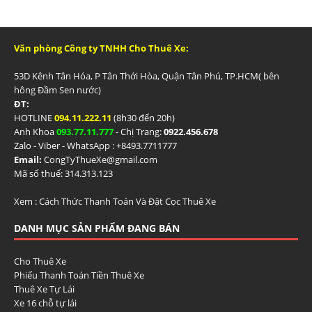
Văn phòng Công ty TNHH Cho Thuê Xe:
53D Kênh Tân Hóa, P Tân Thới Hòa, Quận Tân Phú, TP.HCM( bên
hông Đầm Sen nước)
ĐT:
HOTLINE
094.11.222.11
(8h30 đến 20h)
Anh Khoa
093.77.11.777
- Chị Trang:
0922.456.678
Zalo - Viber - WhatsApp : +84
93.7711777
Email:
CongTyThueXe@gmail.com
Mã số thuế: 314.313.123
Xem :
Cách Thức Thanh Toán Và Đặt Cọc Thuê Xe
DANH MỤC SẢN PHẨM ĐANG BÁN
Cho Thuê Xe
Phiếu Thanh Toán Tiền Thuê Xe
Thuê Xe Tự Lái
Xe 16 chỗ tự lái