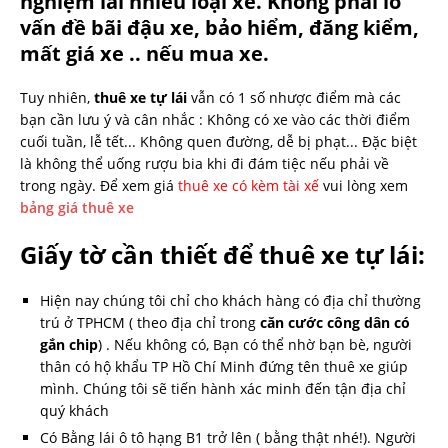
nghiệm lái nhiều loại xe. Không phải lo
vấn đề bãi đậu xe, bảo hiểm, đăng kiểm,
mất giá xe .. nếu mua xe.
Tuy nhiên,
thuê xe tự lái
vẫn có 1 số nhược điểm mà các
bạn cần lưu ý và cân nhắc : Không có xe vào các thời điểm
cuối tuần, lễ tết... Không quen đường, dễ bị phạt... Đặc biệt
là không thể uống rượu bia khi đi đám tiệc nếu phải về
trong ngày. Để xem giá
thuê xe có kèm tài xế
vui lòng xem
bảng giá thuê xe
Giấy tờ cần thiết để thuê xe tự lái:
Hiện nay chúng tôi chỉ cho khách hàng có địa chỉ thường
trú ở TPHCM ( theo địa chỉ trong
căn cước công dân có
gắn chip
) . Nếu không có, Bạn có thể nhờ bạn bè, người
thân có hộ khẩu TP Hồ Chí Minh đứng tên thuê xe giúp
mình. Chúng tôi sẽ tiến hành xác minh đến tận địa chỉ
quý khách
Có Bằng lái ô tô hạng B1 trở lên ( bằng thật nhé!). Người