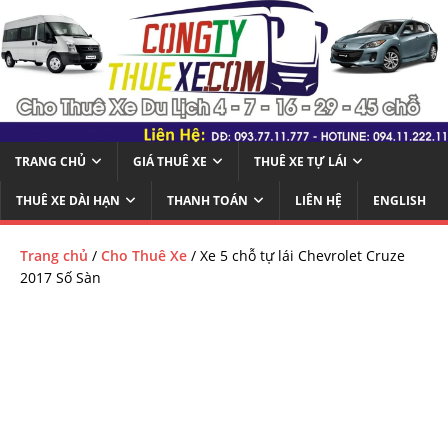
TRANG CHỦ
GIÁ THUÊ XE
THUÊ XE TỰ LÁI
THUÊ XE DÀI HẠN
THANH TOÁN
LIÊN HỆ
ENGLISH
Trang chủ
/
Cho Thuê Xe
/ Xe 5 chỗ tự lái Chevrolet Cruze
2017 Số Sàn