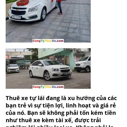
Thuê xe tự lái đang là xu hướng của các
bạn trẻ vì sự tiện lợi, linh hoạt và giá rẻ
của nó. Bạn sẽ không phải tốn kém tiền
như thuê xe kèm tài xế, được trải