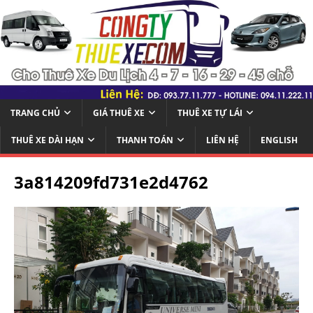
TRANG CHỦ
GIÁ THUÊ XE
THUÊ XE TỰ LÁI
THUÊ XE DÀI HẠN
THANH TOÁN
LIÊN HỆ
ENGLISH
3a814209fd731e2d4762