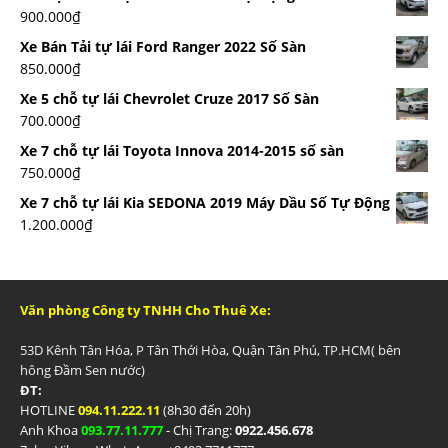
900.000
₫
Xe Bán Tải tự lái Ford Ranger 2022 Số Sàn
850.000
₫
Xe 5 chỗ tự lái Chevrolet Cruze 2017 Số Sàn
700.000
₫
Xe 7 chỗ tự lái Toyota Innova 2014-2015 số sàn
750.000
₫
Xe 7 chỗ tự lái Kia SEDONA 2019 Máy Dầu Số Tự Động
1.200.000
₫
Văn phòng Công ty TNHH Cho Thuê Xe:
53D Kênh Tân Hóa, P Tân Thới Hòa, Quận Tân Phú, TP.HCM( bên
hông Đầm Sen nước)
ĐT:
HOTLINE
094.11.222.11
(8h30 đến 20h)
Anh Khoa
093.77.11.777
- Chị Trang:
0922.456.678