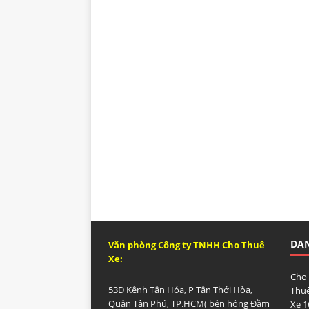
DA
Văn phòng Công ty TNHH Cho Thuê
Xe:
Cho
53D Kênh Tân Hóa, P Tân Thới Hòa,
Thuê
Quận Tân Phú, TP.HCM( bên hông Đầm
Xe 1