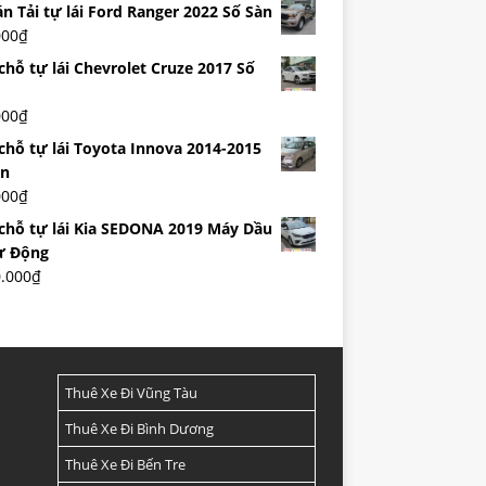
n Tải tự lái Ford Ranger 2022 Số Sàn
000
₫
chỗ tự lái Chevrolet Cruze 2017 Số
000
₫
 chỗ tự lái Toyota Innova 2014-2015
àn
000
₫
 chỗ tự lái Kia SEDONA 2019 Máy Dầu
ự Động
0.000
₫
Thuê Xe Đi Vũng Tàu
Thuê Xe Đi Bình Dương
Thuê Xe Đi Bến Tre