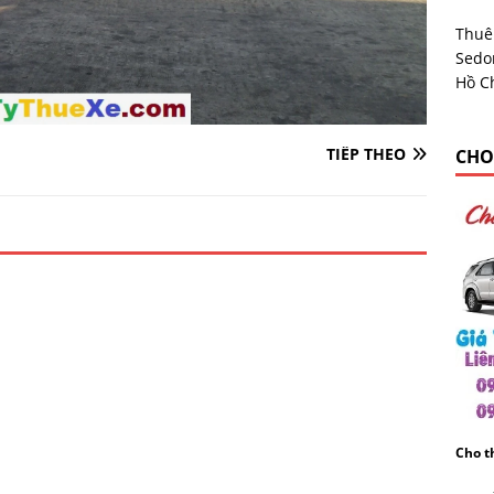
Thuê
Sedon
Hồ C
TIẾP THEO
CHO
Cho th