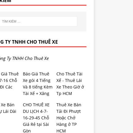
 KIẾM
G TY TNHH CHO THUÊ XE
ng Ty TNHH Cho Thuê Xe
 Giá Thuê
Báo Giá Thuê
Cho Thuê Tài
-7-16 Chỗ
Xe gói 4 Tiếng
Xế - Thuê Lái
Đi Các
Và 8 tiếng Kèm
Xe Theo Giờ ở
Tài Xế + Xăng
Tp HCM
 Xe Bán
CHO THUÊ XE
Thuê Xe Bán
ự Lái Dài
DU LỊCH 4-7-
Tải Đi Phượt
16-29-45 Chỗ
Hoặc Chở
Giá Rẻ tại Sài
Hàng ở TP
Gòn
HCM