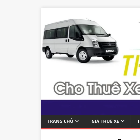
TRANG CHỦ
GIÁ THUÊ XE
T