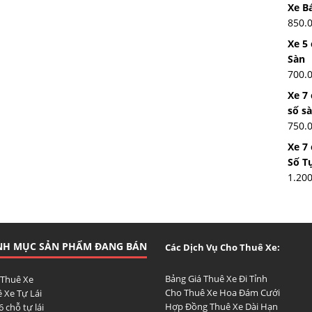
Xe Bá
850.
Xe 5 
Sàn
700.
Xe 7
số s
750.
Xe 7
Số T
1.20
NH MỤC SẢN PHẨM ĐANG BÁN
Các Dịch Vụ Cho Thuê Xe:
Bảng Giá Thuê Xe Đi Tỉnh
 Thuê Xe
Cho Thuê Xe Hoa Đám Cưới
 Xe Tự Lái
Hợp Đồng Thuê Xe Dài Hạn
6 chỗ tự lái