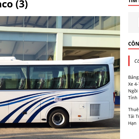
co (3)
TÌM
CÔN
Cô
Bảng
Xe 4
Ngồi 
Tỉnh
Thuê
Tải T
Hạn