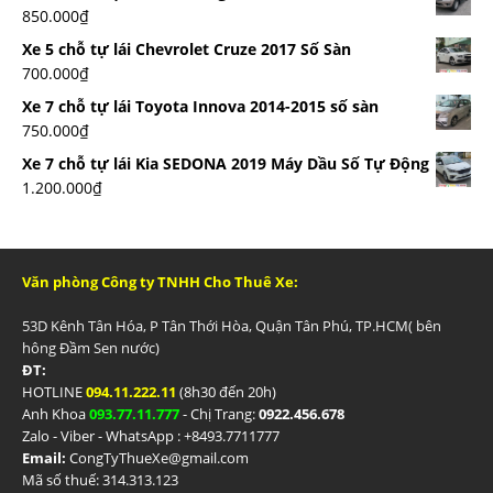
850.000
₫
Xe 5 chỗ tự lái Chevrolet Cruze 2017 Số Sàn
700.000
₫
Xe 7 chỗ tự lái Toyota Innova 2014-2015 số sàn
750.000
₫
Xe 7 chỗ tự lái Kia SEDONA 2019 Máy Dầu Số Tự Động
1.200.000
₫
Văn phòng Công ty TNHH Cho Thuê Xe:
53D Kênh Tân Hóa, P Tân Thới Hòa, Quận Tân Phú, TP.HCM( bên
hông Đầm Sen nước)
ĐT:
HOTLINE
094.11.222.11
(8h30 đến 20h)
Anh Khoa
093.77.11.777
- Chị Trang:
0922.456.678
Zalo - Viber - WhatsApp : +84
93.7711777
Email:
CongTyThueXe@gmail.com
Mã số thuế: 314.313.123