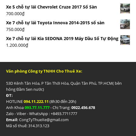
Xe 5 chỗ tự lái Chevrolet Cruze 2017 Số Sàn
700.000
₫
Xe 7 chỗ tự lái Toyota Innova 2014-2015 số sàn
750.000
₫
Xe 7 chỗ tự lái Kia SEDONA 2019 Máy Dầu Số Tự Động
1.200.000
₫
Văn phòng Công ty TNHH Cho Thuê Xe:
53D Kênh Tân Hóa, P Tân Thới Hòa, Quận Tân Phú, TP.HCM( bên
hông Đầm Sen nước)
ĐT:
HOTLINE
094.11.222.11
(8h30 đến 20h)
Anh Khoa
093.77.11.777
- Chị Trang:
0922.456.678
Zalo - Viber - WhatsApp : +84
93.7711777
Email:
CongTyThueXe@gmail.com
Mã số thuế: 314.313.123