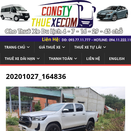
TRANG CHỦ
GIÁ THUÊ XE
THUÊ XE TỰ LÁI
THUÊ XE DÀI HẠN
THANH TOÁN
LIÊN HỆ
ENGLISH
20201027_164836