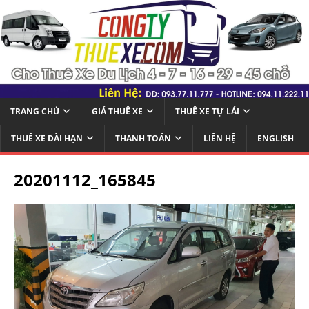
TRANG CHỦ
GIÁ THUÊ XE
THUÊ XE TỰ LÁI
THUÊ XE DÀI HẠN
THANH TOÁN
LIÊN HỆ
ENGLISH
20201112_165845