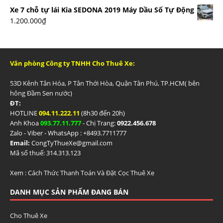
Xe 7 chỗ tự lái Kia SEDONA 2019 Máy Dầu Số Tự Động
1.200.000
₫
Văn phòng Công ty TNHH Cho Thuê Xe:
53D Kênh Tân Hóa, P Tân Thới Hòa, Quận Tân Phú, TP.HCM( bên
hông Đầm Sen nước)
ĐT:
HOTLINE
094.11.222.11
(8h30 đến 20h)
Anh Khoa
093.77.11.777
- Chị Trang:
0922.456.678
Zalo - Viber - WhatsApp : +84
93.7711777
Email:
CongTyThueXe@gmail.com
Mã số thuế: 314.313.123
Xem :
Cách Thức Thanh Toán Và Đặt Cọc Thuê Xe
DANH MỤC SẢN PHẨM ĐANG BÁN
Cho Thuê Xe