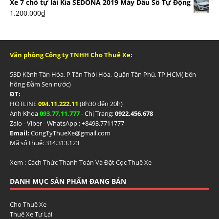
Xe 7 chỗ tự lái Kia SEDONA 2019 Máy Dầu Số Tự Động
1.200.000
₫
Văn phòng Công ty TNHH Cho Thuê Xe:
53D Kênh Tân Hóa, P Tân Thới Hòa, Quận Tân Phú, TP.HCM( bên
hông Đầm Sen nước)
ĐT:
HOTLINE
094.11.222.11
(8h30 đến 20h)
Anh Khoa
093.77.11.777
- Chị Trang:
0922.456.678
Zalo - Viber - WhatsApp : +84
93.7711777
Email:
CongTyThueXe@gmail.com
Mã số thuế: 314.313.123
Xem :
Cách Thức Thanh Toán Và Đặt Cọc Thuê Xe
DANH MỤC SẢN PHẨM ĐANG BÁN
Cho Thuê Xe
Thuê Xe Tự Lái