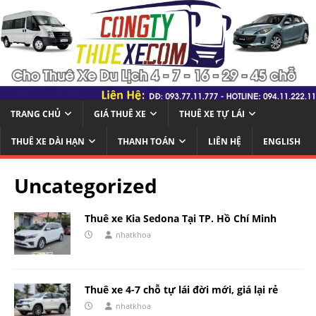
TRANG CHỦ
GIÁ THUÊ XE
THUÊ XE TỰ LÁI
THUÊ XE DÀI HẠN
THANH TOÁN
LIÊN HỆ
ENGLISH
Uncategorized
Thuê xe Kia Sedona Tại TP. Hồ Chí Minh
nhatkhoa
Thuê xe 4-7 chỗ tự lái đời mới, giá lại rẻ
nhatkhoa