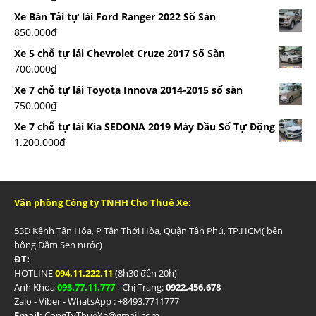
Xe Bán Tải tự lái Ford Ranger 2022 Số Sàn
850.000
₫
Xe 5 chỗ tự lái Chevrolet Cruze 2017 Số Sàn
700.000
₫
Xe 7 chỗ tự lái Toyota Innova 2014-2015 số sàn
750.000
₫
Xe 7 chỗ tự lái Kia SEDONA 2019 Máy Dầu Số Tự Động
1.200.000
₫
Văn phòng Công ty TNHH Cho Thuê Xe:
53D Kênh Tân Hóa, P Tân Thới Hòa, Quận Tân Phú, TP.HCM( bên
hông Đầm Sen nước)
ĐT:
HOTLINE
094.11.222.11
(8h30 đến 20h)
Anh Khoa
093.77.11.777
- Chị Trang:
0922.456.678
Zalo - Viber - WhatsApp : +84
93.7711777
Email:
CongTyThueXe@gmail.com