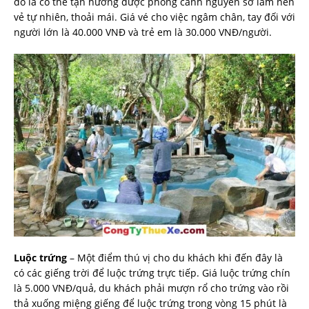
đó là có thể tận hưởng được phong cảnh nguyên sơ làm nên
vẻ tự nhiên, thoải mái. Giá vé cho việc ngâm chân, tay đối với
người lớn là 40.000 VNĐ và trẻ em là 30.000 VNĐ/người.
Luộc trứng
– Một điểm thú vị cho du khách khi đến đây là
có các giếng trời để luộc trứng trực tiếp. Giá luộc trứng chín
là 5.000 VNĐ/quả, du khách phải mượn rổ cho trứng vào rồi
thả xuống miệng giếng để luộc trứng trong vòng 15 phút là