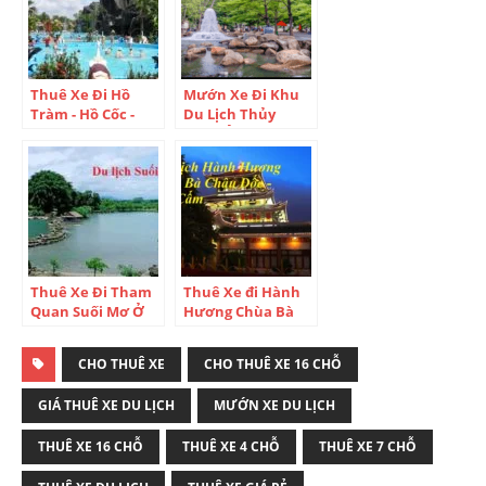
Thuê Xe Đi Hồ
Mướn Xe Đi Khu
Tràm - Hồ Cốc -
Du Lịch Thủy
Suối Nước Nóng
Châu Ở Đâu? Thủy
Bình Châu Như
Châu - Điểm Du
Thế Nào?
Lịch Cuối Tuần Lý
Tưởng Ở Bình
Dương
Thuê Xe Đi Tham
Thuê Xe đi Hành
Quan Suối Mơ Ở
Hương Chùa Bà
Đâu Tại TP.HCM?
Châu Đốc - Khu
Kinh Nghiệm Để
Du Lịch Núi Cấm
CHO THUÊ XE
CHO THUÊ XE 16 CHỖ
Đi Khu Du Lịch
Ở Đâu?
Suối Mơ Vào Dịp
GIÁ THUÊ XE DU LỊCH
MƯỚN XE DU LỊCH
Cuối Tuần
THUÊ XE 16 CHỖ
THUÊ XE 4 CHỖ
THUÊ XE 7 CHỖ