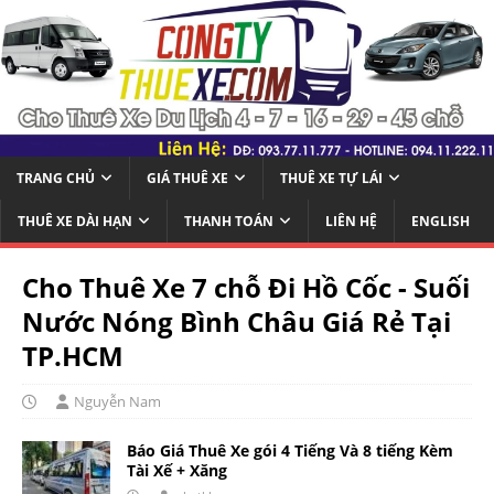
TRANG CHỦ
GIÁ THUÊ XE
THUÊ XE TỰ LÁI
THUÊ XE DÀI HẠN
THANH TOÁN
LIÊN HỆ
ENGLISH
Cho Thuê Xe 7 chỗ Đi Hồ Cốc - Suối
Nước Nóng Bình Châu Giá Rẻ Tại
TP.HCM
Nguyễn Nam
Báo Giá Thuê Xe gói 4 Tiếng Và 8 tiếng Kèm
Tài Xế + Xăng