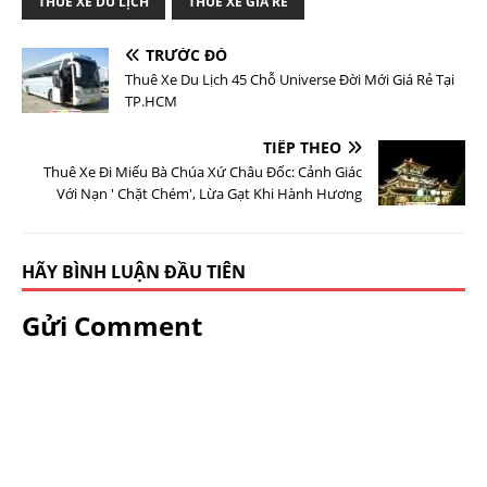
THUÊ XE DU LỊCH
THUÊ XE GIÁ RẺ
TRƯỚC ĐÓ
Thuê Xe Du Lịch 45 Chỗ Universe Đời Mới Giá Rẻ Tại
TP.HCM
TIẾP THEO
Thuê Xe Đi Miếu Bà Chúa Xứ Châu Đốc: Cảnh Giác
Với Nạn ' Chặt Chém', Lừa Gạt Khi Hành Hương
HÃY BÌNH LUẬN ĐẦU TIÊN
Gửi Comment