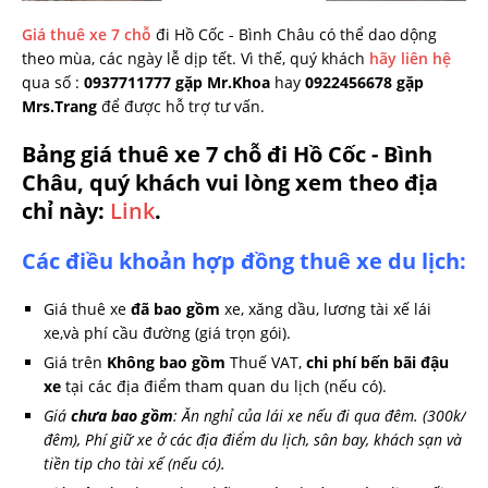
Giá thuê xe 7 chỗ
đi Hồ Cốc - Bình Châu có thể dao dộng
theo mùa, các ngày lễ dịp tết. Vì thế, quý khách
hãy liên hệ
qua số :
0937711777 gặp Mr.Khoa
hay
0922456678 gặp
Mrs.Trang
để được hỗ trợ tư vấn.
Bảng giá thuê xe 7 chỗ đi Hồ Cốc - Bình
Châu, quý khách vui lòng xem theo địa
chỉ này
:
Link
.
Các điều khoản hợp đồng thuê xe du lịch:
Giá thuê xe
đã bao gồm
xe, xăng dầu, lương tài xế lái
xe,và phí cầu đường (giá trọn gói).
Giá trên
Không bao gồm
Thuế VAT,
chi phí bến bãi đậu
xe
tại các địa điểm tham quan du lịch (nếu có).
Giá
chưa bao gồm
: Ăn nghỉ của lái xe nếu đi qua đêm. (300k/
đêm), Phí giữ xe ở các địa điểm du lịch, sân bay, khách sạn và
tiền tip cho tài xế (nếu có).