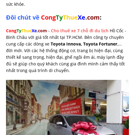
sức khỏe.
Đôi chút về
Cong
Ty
Thue
X
e
.com
:
Cong
Ty
Thue
Xe
.com
-
Cho thuê xe 7 chỗ đi du lịch
Hồ Cốc -
Bình Châu với giá tốt nhất tại TP.HCM. Bên công ty chuyên
cung cấp các dòng xe
Toyota Innova, Toyota Fortuner
,...
đời mới. Với các hệ thống động cơ, trang bị hiện đại, cùng
thiết kế sang trọng, hiện đại, ghế ngồi êm ái, máy lạnh đầy
đủ sẽ giúp cho quý khách cùng gia đình mình cảm thấy tốt
nhất trong quá trình di chuyển.