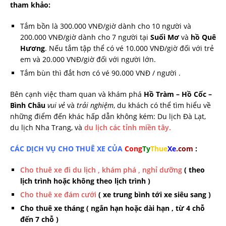
tham khảo:
Tắm bồn là 300.000 VNĐ/giờ dành cho 10 người và
200.000 VNĐ/giờ dành cho 7 người tại
Suối Mơ
và
hồ Quê
Hương
. Nếu tắm tập thể có vé 10.000 VNĐ/giờ đối với trẻ
em và 20.000 VNĐ/giờ đối với người lớn.
Tắm bùn thì đắt hơn có vé 90.000 VNĐ / người .
Bên cạnh việc tham quan và khám phá
Hồ Tràm – Hồ Cốc –
Bình Châu
vui vẻ
và
trải nghiệm
, du khách có thể tìm hiểu về
những điểm đến khác hấp dẫn không kém: Du lịch Đà Lạt,
du lịch Nha Trang, và
du lịch các tỉnh miền tây.
CÁC DỊCH VỤ CHO THUÊ XE CỦA
Cong
Ty
Thue
Xe
.com
:
Cho thuê xe đi du lịch , khám phá , nghỉ dưỡng
( theo
lịch trình hoặc không theo lịch trình )
Cho thuê xe đám cưới
( xe trung bình tới xe siêu sang )
Cho thuê xe tháng ( ngắn hạn hoặc dài hạn , từ 4 chỗ
đến 7 chỗ )