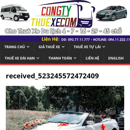
TRANG CHỦ
GIÁ THUÊ XE
THUÊ XE TỰ LÁI
THUÊ XE DÀI HẠN
THANH TOÁN
LIÊN HỆ
ENGLISH
received_523245572472409