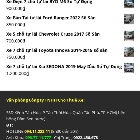
Xe Điện 7 chỗ tự lái BYD M6 Số Tự Động
900.000
₫
Xe Bán Tải tự lái Ford Ranger 2022 Số Sàn
850.000
₫
Xe 5 chỗ tự lái Chevrolet Cruze 2017 Số Sàn
700.000
₫
Xe 7 chỗ tự lái Toyota Innova 2014-2015 số sàn
750.000
₫
Xe 7 chỗ tự lái Kia SEDONA 2019 Máy Dầu Số Tự Động
1.200.000
₫
Văn phòng Công ty TNHH Cho Thuê Xe:
53D Kênh Tân Hóa, P Tân Thới Hòa, Quận Tân Phú, TP.HCM( bên
hông Đầm Sen nước)
ĐT:
HOTLINE
094.11.222.11
(8h30 đến 20h)
Anh Khoa
093.77.11.777
- Chị Trang:
0922.456.678