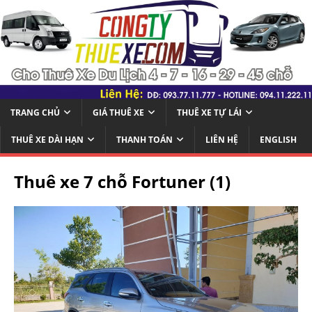
TRANG CHỦ
GIÁ THUÊ XE
THUÊ XE TỰ LÁI
THUÊ XE DÀI HẠN
THANH TOÁN
LIÊN HỆ
ENGLISH
Thuê xe 7 chỗ Fortuner (1)