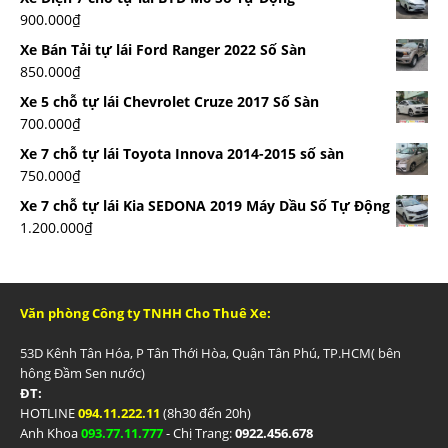
900.000
₫
Xe Bán Tải tự lái Ford Ranger 2022 Số Sàn
850.000
₫
Xe 5 chỗ tự lái Chevrolet Cruze 2017 Số Sàn
700.000
₫
Xe 7 chỗ tự lái Toyota Innova 2014-2015 số sàn
750.000
₫
Xe 7 chỗ tự lái Kia SEDONA 2019 Máy Dầu Số Tự Động
1.200.000
₫
Văn phòng Công ty TNHH Cho Thuê Xe:
53D Kênh Tân Hóa, P Tân Thới Hòa, Quận Tân Phú, TP.HCM( bên
hông Đầm Sen nước)
ĐT:
HOTLINE
094.11.222.11
(8h30 đến 20h)
Anh Khoa
093.77.11.777
- Chị Trang:
0922.456.678