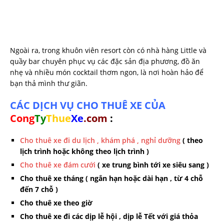
Ngoài ra, trong khuôn viên resort còn có nhà hàng Little và
quầy bar chuyên phục vụ các đặc sản địa phương, đồ ăn
nhẹ và nhiều món cocktail thơm ngon, là nơi hoàn hảo để
bạn thả mình thư giãn.
CÁC DỊCH VỤ CHO THUÊ XE CỦA
Cong
Ty
Thue
Xe
.com
:
Cho thuê xe đi du lịch , khám phá , nghỉ dưỡng
( theo
lịch trình hoặc không theo lịch trình )
Cho thuê xe đám cưới
( xe trung bình tới xe siêu sang )
Cho thuê xe tháng ( ngắn hạn hoặc dài hạn , từ 4 chỗ
đến 7 chỗ )
Cho thuê xe theo giờ
Cho thuê xe đi các dịp lễ hội , dịp lễ Tết với giá thỏa