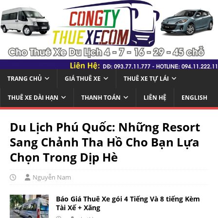
TRANG CHỦ
GIÁ THUÊ XE
THUÊ XE TỰ LÁI
THUÊ XE DÀI HẠN
THANH TOÁN
LIÊN HỆ
ENGLISH
Du Lịch Phú Quốc: Những Resort
Sang Chảnh Tha Hồ Cho Bạn Lựa
Chọn Trong Dịp Hè
Nguyễn Nam
Báo Giá Thuê Xe gói 4 Tiếng Và 8 tiếng Kèm
Tài Xế + Xăng