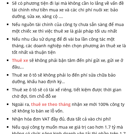
Sẽ có phương tiện đi lại mà không cần lo lắng về vấn đề
tài chính như tiền mua xe và các chi phí nuôi xe: bảo
dưỡng, sửa xe, xăng cộ ….
Nếu nguồn tài chính của công ty chưa sẵn sàng để mua
một chiếc xe thì việc thuê xe là giải pháp tối ưu nhất
Nếu nhu cầu sử dụng để đi vài ba lần công tác một
tháng, các doanh nghiệp nên chọn phương án thuê xe là
tốt nhất và thuận tiện
Thuê xe
sẽ không phải bận tâm đến phí gửi xe, gửi xe ở
đâu,…
Thuê xe ô tô sẽ không phải lo đến phí sửa chữa bảo
dưỡng, khấu hao định kỳ…
Thuê xe ô tô sẽ có tài xế riêng, tiết kiệm được thời gian
chờ đợi, tìm chỗ đỗ xe
Ngoài ra,
thuê xe theo tháng
nhận xe mới 100% công ty
sẽ không lo bán xe lỗ vốn.
Nhận hóa đơn VAT đầy đủ, đưa tất cả vào chi phí!
Nếu quý công ty muốn mua xe giá trị cao hơn 1.7 tỷ mà
không có chức năng kinh doanh vận tải thì phần trên 1.7