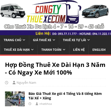
TRANG CHỦ
GIÁ THUÊ XE
THUÊ XE TỰ LÁI
THUÊ XE DÀI HẠN
THANH TOÁN
LIÊN HỆ
ENGLISH
Hợp Đồng Thuê Xe Dài Hạn 3 Năm
- Có Ngay Xe Mới 100%
Nguyễn Nam
Báo Giá Thuê Xe gói 4 Tiếng Và 8 tiếng Kèm
Tài Xế + Xăng
nhatkhoa