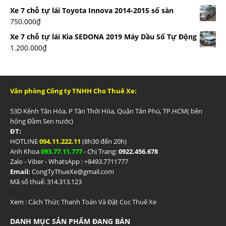
Xe 7 chỗ tự lái Toyota Innova 2014-2015 số sàn
750.000
₫
Xe 7 chỗ tự lái Kia SEDONA 2019 Máy Dầu Số Tự Động
1.200.000
₫
Văn phòng Công ty TNHH Cho Thuê Xe:
53D Kênh Tân Hóa, P Tân Thới Hòa, Quận Tân Phú, TP.HCM( bên
hông Đầm Sen nước)
ĐT:
HOTLINE
094.11.222.11
(8h30 đến 20h)
Anh Khoa
093.77.11.777
- Chị Trang:
0922.456.678
Zalo - Viber - WhatsApp : +84
93.7711777
Email:
CongTyThueXe@gmail.com
Mã số thuế: 314.313.123
Xem :
Cách Thức Thanh Toán Và Đặt Cọc Thuê Xe
DANH MỤC SẢN PHẨM ĐANG BÁN