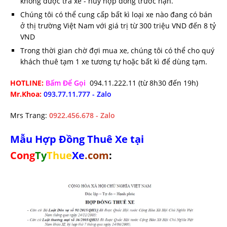
không được trả xe - hủy hợp đồng trước hạn.
Chúng tôi có thể cung cấp bất kì loại xe nào đang có bán
ở thị trường Việt Nam với giá trị từ 300 triệu VND đến 8 tỷ
VND
Trong thời gian chờ đợi mua xe, chúng tôi có thể cho quý
khách thuê tạm 1 xe tương tự hoặc bất kì để dùng tạm.
HOTLINE:
Bấm Để Gọi
094.11.222.11
(từ 8h30 đến 19h)
Mr.Khoa:
093.77.11.777 - Zalo
Mrs Trang:
0922.456.678 - Zalo
Mẫu Hợp Đồng Thuê Xe tại
Cong
Ty
Thue
Xe
.com
: