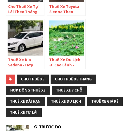
Cho Thuê Xe Tự
Thuê Xe Toyota
Lái Theo Tháng
Sienna Theo
Hợp Đồng Dài Hạn
Tháng Hợp Đồng
Tại TP.HCM
Dài Hạn Tại
TP.HCM
Thuê Xe Kia
Thuê Xe Du Lịch
Sedona - Hợp
Đi Cao Lãnh -
Đồng Dài Hạn Tại
Đồng Tháp Ở Đâu?
TP.HCM
- Tour Du Lich
CHO THUÊ XE
CHO THUÊ XE THÁNG
Đồng Tháp Khám
Phá Miền Tây Thú
HỢP ĐỒNG THUÊ XE
THUÊ XE 7 CHỖ
Vị
THUÊ XE DÀI HẠN
THUÊ XE DU LỊCH
THUÊ XE GIÁ RẺ
THUÊ XE TỰ LÁI
TRƯỚC ĐÓ