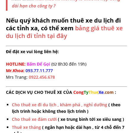
dài hạn cho công ty ?
Nếu quý khách muốn thuê xe du lịch đi
các tỉnh xa, có thể xem
bảng giá thuê xe
du lịch đi tỉnh tại đây
Để đặt xe vui lòng liên hệ:
HOTLINE:
Bấm Để Gọi
(từ 8h30 đến 19h)
Mr.Khoa:
093.77.11.777
Mrs Trang:
0922.456.678
CÁC DỊCH VỤ CHO THUÊ XE CỦA
Cong
Ty
Thue
Xe
.com
:
Cho thuê xe đi du lịch , khám phá , nghỉ dưỡng
( theo
lịch trình hoặc không theo lịch trình )
Cho thuê xe đám cưới
( xe trung bình tới xe siêu sang )
Thuê xe tháng
( ngắn hạn hoặc dài hạn , từ 4 chỗ đến 7