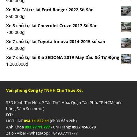
900.000
₫
Xe Bán Tải tự lái Ford Ranger 2022 Số Sàn
850.000
₫
Xe 5 chỗ tự lái Chevrolet Cruze 2017 Số Sàn
700.000
₫
Xe 7 chỗ tự lái Toyota Innova 2014-2015 số sàn
750.000
₫
Xe 7 chỗ tự lái Kia SEDONA 2019 Máy Dầu Số Tự Động
1.200.000
₫
Văn phòng Công ty TNHH Cho Thuê Xe:
53D Kênh Tân Hóa, P Tân Thới Hòa, Quận Tân Phú, TP.HCM( bên
hông Đầm Sen nước)
ĐT:
HOTLINE
094.11.222.11
(8h30 đến 20h)
Anh Khoa
093.77.11.777
- Chị Trang:
0922.456.678
Zalo - Viber - WhatsApp : +84
93.7711777