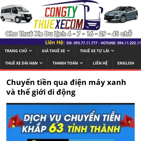
TRANG CHỦ
GIÁ THUÊ XE
THUÊ XE TỰ LÁI
THUÊ XE DÀI HẠN
THANH TOÁN
LIÊN HỆ
ENGLISH
Chuyển tiền qua điện máy xanh
và thế giới di động