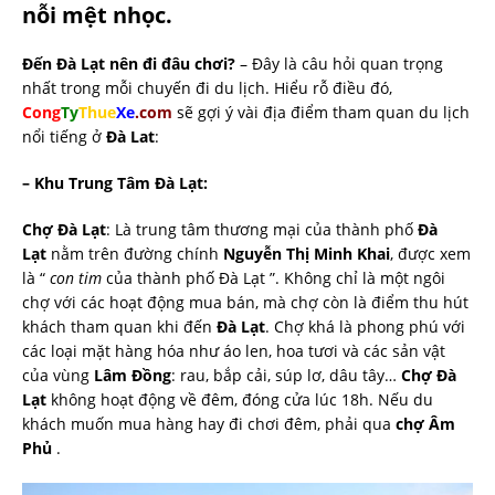
nỗi mệt nhọc.
Đến Đà Lạt nên đi đâu chơi?
– Đây là câu hỏi quan trọng
nhất trong mỗi chuyến đi du lịch. Hiểu rỗ điều đó,
Cong
Ty
Thue
Xe
.com
sẽ gợi ý vài địa điểm tham quan du lịch
nổi tiếng ở
Đà Lat
:
– Khu Trung Tâm Đà Lạt:
Chợ Đà Lạt
: Là trung tâm thương mại của thành phố
Đà
Lạt
nằm trên đường chính
Nguyễn Thị Minh Khai
, được xem
là “
con tim
của thành phố Đà Lạt ”. Không chỉ là một ngôi
chợ với các hoạt động mua bán, mà chợ còn là điểm thu hút
khách tham quan khi đến
Đà Lạt
. Chợ khá là phong phú với
các loại mặt hàng hóa như áo len, hoa tươi và các sản vật
của vùng
Lâm Đồng
: rau, bắp cải, súp lơ, dâu tây…
Chợ Đà
Lạt
không hoạt động về đêm, đóng cửa lúc 18h. Nếu du
khách muốn mua hàng hay đi chơi đêm, phải qua
chợ Âm
Phủ
.