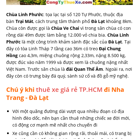
Chùa Linh Phước
: tọa lạc tại số 120 Tự Phước, thuộc địa
bàn
Trại Mát
, cách trung tâm thành phố
Đà Lạt
khoảng 8km.
Chùa còn được gọi là
Chùa Ve Chai
vì trong sân chùa có con
rồng dài 49m được làm bằng 12.000 vỏ chia bia.
Chùa Linh
Phước
là một công trình khảm sành đặc sắc của
Đà Lạt
. Tại
đây có tòa Linh Tháp 7 tầng cao 36m có treo
Đại Chung
Hồng
cao 4,3m, miệng chuông rộng 2,33m, nặng 8.500 kg,
được đúc vào năm 1999 và được xem là chuông nặng nhất
Việt Nam. Trước sân chùa là
đài Quan Thế Âm
. Ngoài ra, nơi
đây còn có trưng bày đá quý, sành sứ cổ và đồ gỗ mỹ nghệ.
Chú ý khi
thuê xe giá rẻ TP.HCM
đi Nha
Trang - Đà Lạt
Với một quãng đường dài vượt qua nhiều đoạn có địa
hình đèo dốc, nên bạn cần thuê những chiếc xe đời mới,
có động cơ mạnh mẽ nhất cho chuyến đi
Xe cũng cần có không gian rộng rãi, thoải mái, có trang bị