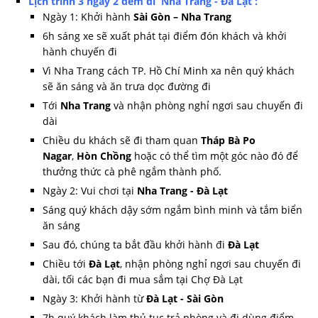
Lịch trình 3 ngày 2 đêm đi Nha Trang - Đà Lạt :
Ngày 1: Khởi hành
Sài Gòn – Nha Trang
6h sáng xe sẽ xuất phát tại điểm đón khách và khởi
hành chuyến đi
Vì Nha Trang cách TP. Hồ Chí Minh xa nên quý khách
sẽ ăn sáng và ăn trưa dọc đường đi
Tới
Nha Trang
và nhận phòng nghỉ ngơi sau chuyến đi
dài
Chiều du khách sẽ đi tham quan
Tháp Bà Po
Nagar
,
Hòn Chồng
hoặc có thể tìm một góc nào đó để
thưởng thức cà phê ngắm thành phố.
Ngày 2: Vui chơi tại
Nha Trang - Đà Lạt
Sáng quý khách dậy sớm ngắm bình minh và tắm biển
ăn sáng
Sau đó, chúng ta bắt đầu khởi hành đi
Đà Lạt
Chiều tới
Đà Lạt
, nhận phòng nghỉ ngơi sau chuyến đi
dài, tối các bạn đi mua sắm tại Chợ Đà Lạt
Ngày 3: Khởi hành từ
Đà Lạt - Sài Gòn
7h quý khách làm thủ tục trả phòng và đi dùng điểm