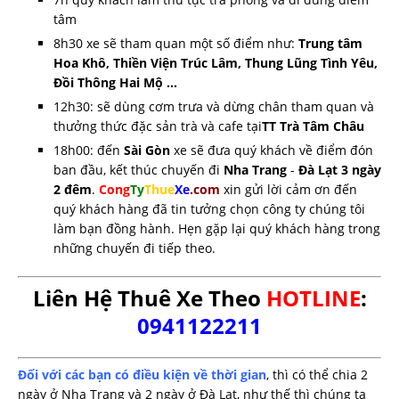
tâm
8h30 xe sẽ tham quan một số điểm như:
Trung tâm
Hoa Khô, Thiền Viện Trúc Lâm, Thung Lũng Tình Yêu,
Đồi Thông Hai Mộ …
12h30: sẽ dùng cơm trưa và dừng chân tham quan và
thưởng thức đặc sản trà và cafe tại
TT Trà Tâm Châu
18h00: đến
Sài Gòn
xe sẽ đưa quý khách về điểm đón
ban đầu, kết thúc chuyến đi
Nha Trang
-
Đà Lạt 3 ngày
2 đêm
.
Cong
Ty
Thue
Xe
.com
xin gửi lời cảm ơn đến
quý khách hàng đã tin tưởng chọn công ty chúng tôi
làm bạn đồng hành. Hẹn gặp lại quý khách hàng trong
những chuyến đi tiếp theo.
Liên Hệ Thuê Xe Theo
HOTLINE
:
0941122211
Đối với các bạn có điều kiện về thời gian
, thì có thể chia 2
ngày ở Nha Trang và 2 ngày ở Đà Lạt, như thế thì chúng ta