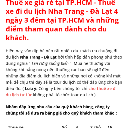
Thuê xe giá rẻ tại TP.HCM - Thuê
xe đi du lịch Nha Trang - Đà Lạt 4
ngày 3 đêm tại TP.HCM và những
điểm tham quan dành cho du
khách.
Hiện nay, vào dịp hè nên rất nhiều du khách ưu chuộng đi
du lịch
Nha Trang - Đà Lạt
bởi tính hấp dẫn phong phú theo
đúng nghĩa "
Lên rừng xuống biển
". Mùa hè thường với
không khí nắng nóng nên thường các bạn sẽ nghĩ đến
những địa điểm du lịch biển và những nơi có không khí mát
mẻ, dễ chịu thì đây sẽ là tour du lịch có thể đáp ứng cho bạn
điều đó. (
Lưu ý:
Công ty bên chúng tôi chỉ
cho thuê xe đi
du lịch tự túc
không phải tổ chức tour du lịch ).
Nhằm đáp ứng nhu cầu của quý khách hàng, công ty
chúng tôi sẽ đưa ra bảng giá cho quý khách tham khảo :
Thuê xe
Số
4
7 chỗ
16