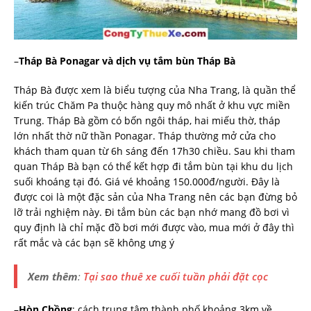
–
Tháp Bà Ponagar và dịch vụ tắm bùn Tháp Bà
Tháp Bà được xem là biểu tượng của Nha Trang, là quần thể
kiến trúc Chăm Pa thuộc hàng quy mô nhất ở khu vực miền
Trung. Tháp Bà gồm có bốn ngôi tháp, hai miếu thờ, tháp
lớn nhất thờ nữ thần Ponagar. Tháp thường mở cửa cho
khách tham quan từ 6h sáng đến 17h30 chiều. Sau khi tham
quan Tháp Bà bạn có thể kết hợp đi tắm bùn tại khu du lịch
suối khoáng tại đó. Giá vé khoảng 150.000đ/người. Đây là
được coi là một đặc sản của Nha Trang nên các bạn đừng bỏ
lỡ trải nghiệm này. Đi tắm bùn các bạn nhớ mang đồ bơi vì
quy định là chỉ mặc đồ bơi mới được vào, mua mới ở đây thì
rất mắc và các bạn sẽ không ưng ý
Xem thêm
:
Tại sao thuê xe cuối tuần phải đặt cọc
–
Hòn Chồng
: cách trung tâm thành phố khoảng 3km về