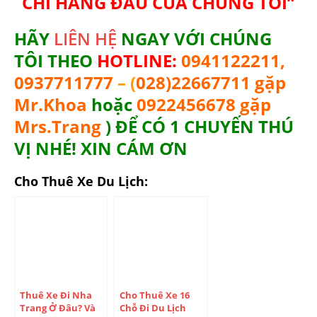
CHÍ HÀNG ĐẦU CỦA CHÚNG TÔI”
HÃY
LIÊN HỆ
NGAY VỚI CHÚNG
TÔI THEO
HOTLINE:
0941122211,
0937711777
– (
028)22667711 gặp
Mr.Khoa
hoặc
0922456678 gặp
Mrs.Trang
) ĐỂ CÓ 1 CHUYẾN THÚ
VỊ NHÉ! XIN CÁM ƠN
Cho Thuê Xe Du Lịch:
Thuê Xe Đi Nha
Cho Thuê Xe 16
Trang Ở Đâu? Và
Chỗ Đi Du Lịch