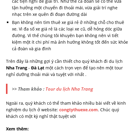
các tiện nghi để giải trí. Như thế cả đoàn sẽ có thể vừa
tận hưởng một chuyến đi thoải mái, vừa giải trí nghe
nhạc trên xe quên đi đoạn đường dài
Bạn không nên tìm thuê xe giá rẻ ở những chỗ cho thuê
xe. Vì đa số xe giá rẻ là các loại xe cũ, dễ hỏng dóc giữa
đường. Vì thế chúng tôi khuyên bạn không nên vì tiết
kiệm một ít chi phí mà ảnh hưởng không tốt đến sức khỏe
cả đoàn và gia đình
Trên đây là những gợi ý cần thiết cho quý khách đi du lịch
Nha Trang
-
Đà Lạt
một cách trọn vẹn để tạo nên một tour
nghỉ dưỡng thoải mái và tuyệt với nhất .
>> Tham khảo :
Tour du lịch Nha Trang
Ngoài ra, quý khách có thể tham khảo nhiều bài viết về kinh
nghiệm du lịch ở website:
congtythuexe.com
. Chúc quý
khách có một kỳ nghỉ thật tuyệt vời
Xem thêm: