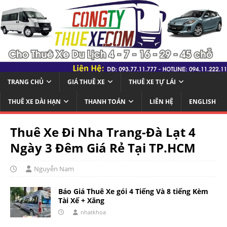
TRANG CHỦ
GIÁ THUÊ XE
THUÊ XE TỰ LÁI
THUÊ XE DÀI HẠN
THANH TOÁN
LIÊN HỆ
ENGLISH
Thuê Xe Đi Nha Trang-Đà Lạt 4
Ngày 3 Đêm Giá Rẻ Tại TP.HCM
Nguyễn Nam
Báo Giá Thuê Xe gói 4 Tiếng Và 8 tiếng Kèm
Tài Xế + Xăng
nhatkhoa