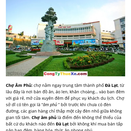
Chợ Âm Phủ:
chợ nằm ngay trung tâm thành phố
Đà Lạt
, từ
lâu đây là nơi bán đồ ăn, áo len, khăn choàng… vào ban đêm
với giá rẻ, mở cửa xuyên đêm để phục vụ khách du lịch. Chợ
sở dĩ có tên gọi là “
âm phủ
” bởi trước khi chưa có đèn
đường, các gian hàng chỉ thắp một cây đèn nhỏ giữa không
gian tối tăm.
Chợ âm phủ
là điểm đến không thể thiếu của
bất cứ du khách nào đến
Đà Lạt
bởi không khí mua bán tấp
nập ban đêm, hàng hóa, thức ăn phong phú…