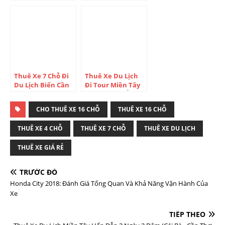
Những Điều Cần
Nha Trang Giá Rẻ
Biết Về Nha Trang
Tại TP.HCM
Thuê Xe 7 Chỗ Đi
Thuê Xe Du Lịch
Du Lịch Biển Cần
Đi Tour Miền Tây
Giờ Trong Ngày
Nhiều Ngày Ở
Cực Vui
Đâu Tại TP.HCM
CHO THUÊ XE 16 CHỖ
THUÊ XE 16 CHỖ
THUÊ XE 4 CHỖ
THUÊ XE 7 CHỖ
THUÊ XE DU LỊCH
THUÊ XE GIÁ RẺ
TRƯỚC ĐÓ
Honda City 2018: Đánh Giá Tổng Quan Và Khả Năng Vận Hành Của
Xe
TIẾP THEO