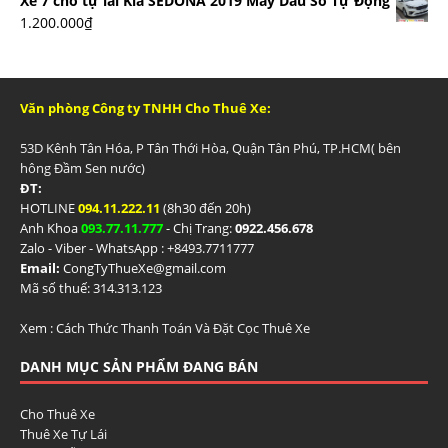
Xe 7 chỗ tự lái Kia SEDONA 2019 Máy Dầu Số Tự Động
1.200.000
₫
Văn phòng Công ty TNHH Cho Thuê Xe:
53D Kênh Tân Hóa, P Tân Thới Hòa, Quận Tân Phú, TP.HCM( bên
hông Đầm Sen nước)
ĐT:
HOTLINE
094.11.222.11
(8h30 đến 20h)
Anh Khoa
093.77.11.777
- Chị Trang:
0922.456.678
Zalo - Viber - WhatsApp : +84
93.7711777
Email:
CongTyThueXe@gmail.com
Mã số thuế: 314.313.123
Xem :
Cách Thức Thanh Toán Và Đặt Cọc Thuê Xe
DANH MỤC SẢN PHẨM ĐANG BÁN
Cho Thuê Xe
Thuê Xe Tự Lái