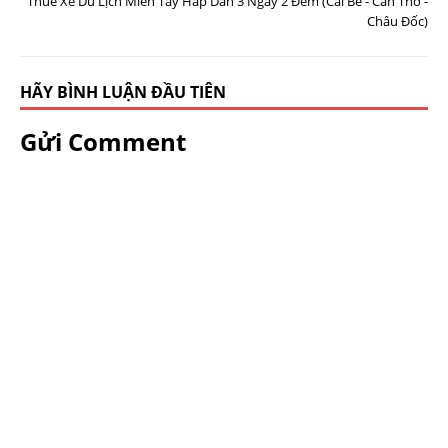
Thuê Xe Du Lịch Miền Tây Hấp Dẫn 3 Ngày 2 Đêm (Cái Bè - Cần Thơ -
Châu Đốc)
HÃY BÌNH LUẬN ĐẦU TIÊN
Gửi Comment