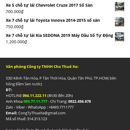
Xe 5 chỗ tự lái Chevrolet Cruze 2017 Số Sàn
700.000
₫
Xe 7 chỗ tự lái Toyota Innova 2014-2015 số sàn
750.000
₫
Xe 7 chỗ tự lái Kia SEDONA 2019 Máy Dầu Số Tự Động
1.200.000
₫
Văn phòng Công ty TNHH Cho Thuê Xe:
53D Kênh Tân Hóa, P Tân Thới Hòa, Quận Tân Phú, TP.HCM( bên
hông Đầm Sen nước)
ĐT:
HOTLINE
094.11.222.11
(8h30 đến 20h)
Anh Khoa
093.77.11.777
- Chị Trang:
0922.456.678
Zalo - Viber - WhatsApp : +84
93.7711777
Email:
CongTyThueXe@gmail.com
Mã số thuế: 314.313.123