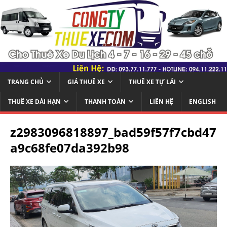
TRANG CHỦ
GIÁ THUÊ XE
THUÊ XE TỰ LÁI
THUÊ XE DÀI HẠN
THANH TOÁN
LIÊN HỆ
ENGLISH
z2983096818897_bad59f57f7cbd47
a9c68fe07da392b98