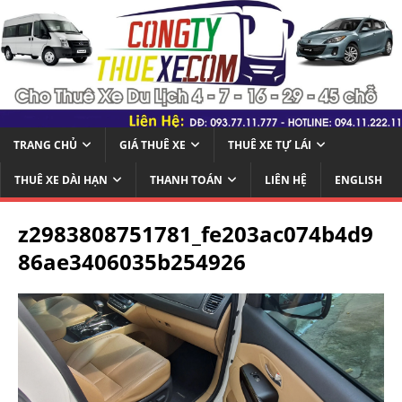
TRANG CHỦ
GIÁ THUÊ XE
THUÊ XE TỰ LÁI
THUÊ XE DÀI HẠN
THANH TOÁN
LIÊN HỆ
ENGLISH
z2983808751781_fe203ac074b4d9
86ae3406035b254926