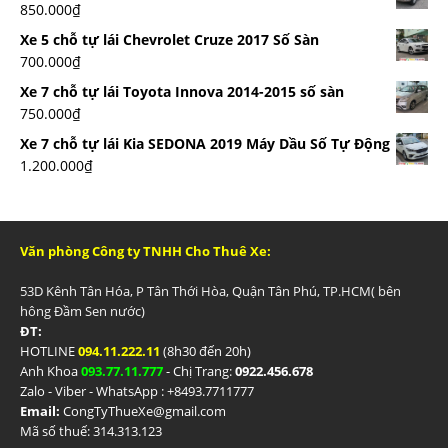
850.000
₫
Xe 5 chỗ tự lái Chevrolet Cruze 2017 Số Sàn
700.000
₫
Xe 7 chỗ tự lái Toyota Innova 2014-2015 số sàn
750.000
₫
Xe 7 chỗ tự lái Kia SEDONA 2019 Máy Dầu Số Tự Động
1.200.000
₫
Văn phòng Công ty TNHH Cho Thuê Xe:
53D Kênh Tân Hóa, P Tân Thới Hòa, Quận Tân Phú, TP.HCM( bên
hông Đầm Sen nước)
ĐT:
HOTLINE
094.11.222.11
(8h30 đến 20h)
Anh Khoa
093.77.11.777
- Chị Trang:
0922.456.678
Zalo - Viber - WhatsApp : +84
93.7711777
Email:
CongTyThueXe@gmail.com
Mã số thuế: 314.313.123