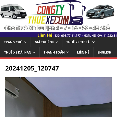
TRANG CHỦ
GIÁ THUÊ XE
THUÊ XE TỰ LÁI
THUÊ XE DÀI HẠN
THANH TOÁN
LIÊN HỆ
ENGLISH
20241205_120747