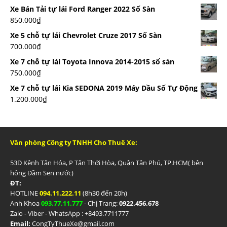
Xe Bán Tải tự lái Ford Ranger 2022 Số Sàn
850.000
₫
Xe 5 chỗ tự lái Chevrolet Cruze 2017 Số Sàn
700.000
₫
Xe 7 chỗ tự lái Toyota Innova 2014-2015 số sàn
750.000
₫
Xe 7 chỗ tự lái Kia SEDONA 2019 Máy Dầu Số Tự Động
1.200.000
₫
Văn phòng Công ty TNHH Cho Thuê Xe:
53D Kênh Tân Hóa, P Tân Thới Hòa, Quận Tân Phú, TP.HCM( bên
hông Đầm Sen nước)
ĐT:
HOTLINE
094.11.222.11
(8h30 đến 20h)
Anh Khoa
093.77.11.777
- Chị Trang:
0922.456.678
Zalo - Viber - WhatsApp : +84
93.7711777
Email:
CongTyThueXe@gmail.com