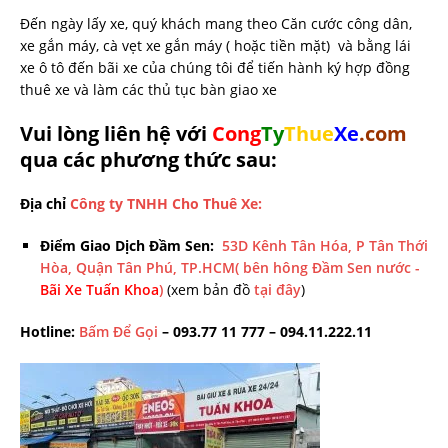
Đến ngày lấy xe, quý khách mang theo Căn cước công dân,
xe gắn máy, cà vẹt xe gắn máy ( hoặc tiền mặt) và bằng lái
xe ô tô đến bãi xe của chúng tôi để tiến hành ký hợp đồng
thuê xe và làm các thủ tục bàn giao xe
Vui lòng liên hệ với
Cong
Ty
Thue
Xe
.com
qua các phương thức sau:
Địa chỉ
Công ty TNHH Cho Thuê Xe:
Điểm Giao Dịch Đầm Sen:
53D Kênh Tân Hóa, P Tân Thới
Hòa, Quận Tân Phú, TP.HCM( bên hông Đầm Sen nước -
Bãi Xe Tuấn Khoa
)
(xem bản đồ
tại đây
)
Hotline:
Bấm Để Gọi
– 093.77 11 777 – 094.11.222.11