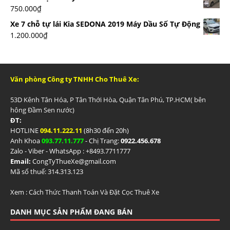
750.000
₫
Xe 7 chỗ tự lái Kia SEDONA 2019 Máy Dầu Số Tự Động
1.200.000
₫
Văn phòng Công ty TNHH Cho Thuê Xe:
53D Kênh Tân Hóa, P Tân Thới Hòa, Quận Tân Phú, TP.HCM( bên
hông Đầm Sen nước)
ĐT:
HOTLINE
094.11.222.11
(8h30 đến 20h)
Anh Khoa
093.77.11.777
- Chị Trang:
0922.456.678
Zalo - Viber - WhatsApp : +84
93.7711777
Email:
CongTyThueXe@gmail.com
Mã số thuế: 314.313.123
Xem :
Cách Thức Thanh Toán Và Đặt Cọc Thuê Xe
DANH MỤC SẢN PHẨM ĐANG BÁN