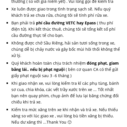
thường ( so với giá niêm yết) . Vui lòng gọi để kiểm tra
Xe luôn được giao trong tình trạng sạch sẽ. Nếu quý
khách trả xe chưa rửa, chúng tôi sẽ tính phí rửa xe.
Bạn phải trả
phí cầu đường VETC hay Epass
( thu phí
điện tử). Khi kết thúc thuê, chúng tôi sẽ tổng kết số phí
cầu đường thực tế cho bạn.
Không được chở Sầu Riêng, hải sản tươi sống trong xe,
chúng dễ bị chảy nước và gây bốc mùi hôi thối không thể
xử lý.
Quý khách hoàn toàn chịu trách nhiệm
đóng phạt, giam
bằng lái.. nếu bị phạt nguội
( bên cơ quan CA có thể gửi
giấy phạt nguội sau 3 -6 tháng )
Khi giao nhận xe, vui lòng kiểm tra kĩ các phụ tùng, bánh
sơ cua, chìa khóa, các vết trầy xước trên xe ... Tốt nhất
bạn nên quay phim, chụp ảnh để lưu lại băng chứng đối
chiếu khi trả xe.
Kiểm tra mức xăng trên xe khi nhận và trả xe. Nếu thiếu
xăng so với lúc giao xe , vui lòng bù tiền xăng bị thiếu.
Nếu dư xăng thì ...Thank You 🙂