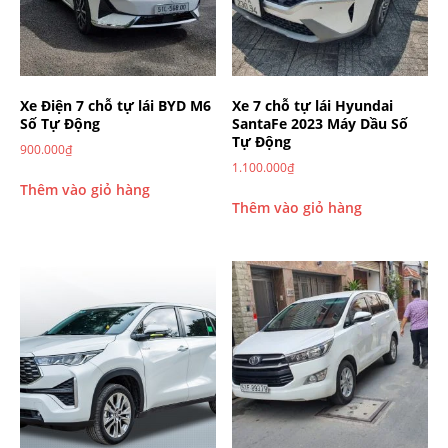
Xe Điện 7 chỗ tự lái BYD M6
Xe 7 chỗ tự lái Hyundai
Số Tự Động
SantaFe 2023 Máy Dầu Số
Tự Động
900.000
₫
1.100.000
₫
Thêm vào giỏ hàng
Thêm vào giỏ hàng