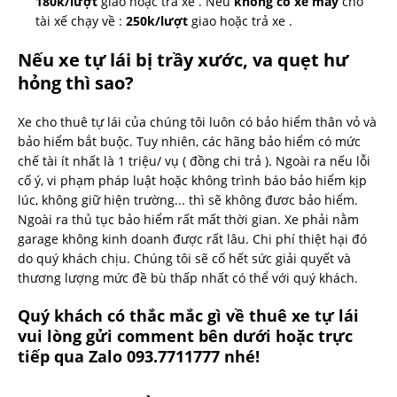
180k/lượt
giao hoặc trả xe . Nếu
không có xe máy
cho
tài xế chạy về :
250k/lượt
giao hoặc trả xe .
Nếu xe tự lái bị trầy xước, va quẹt hư
hỏng thì sao?
Xe cho thuê tự lái của chúng tôi luôn có bảo hiểm thân vỏ và
bảo hiểm bắt buộc. Tuy nhiên, các hãng bảo hiểm có mức
chế tài ít nhất là 1 triệu/ vụ ( đồng chi trả ). Ngoài ra nếu lỗi
cố ý, vi phạm pháp luật hoặc không trình báo bảo hiểm kịp
lúc, không giữ hiện trường... thì sẽ không đươc bảo hiểm.
Ngoài ra thủ tục bảo hiểm rất mất thời gian. Xe phải nằm
garage không kinh doanh được rất lâu. Chi phí thiệt hại đó
do quý khách chịu. Chúng tôi sẽ cố hết sức giải quyết và
thương lượng mức đề bù thấp nhất có thể với quý khách.
Quý khách có thắc mắc gì
về thuê xe tự lái
vui lòng gửi comment bên dưới hoặc trực
tiếp qua Zalo 093.7711777 nhé!