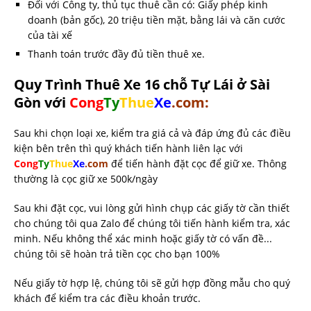
Đối với Công ty, thủ tục thuê cần có: Giấy phép kinh
doanh (bản gốc), 20 triệu tiền mặt, bằng lái và căn cước
của tài xế
Thanh toán trước đầy đủ tiền thuê xe.
Quy Trình Thuê Xe 16 chỗ Tự Lái ở Sài
Gòn với
Cong
Ty
Thue
Xe
.com:
Sau khi chọn loại xe, kiểm tra giá cả và đáp ứng đủ các điều
kiện bên trên thì quý khách tiến hành liên lạc với
Cong
Ty
Thue
Xe
.com
để tiến hành đặt cọc để giữ xe. Thông
thường là cọc giữ xe 500k/ngày
Sau khi đặt cọc, vui lòng gửi hình chụp các giấy tờ cần thiết
cho chúng tôi qua Zalo để chúng tôi tiến hành kiểm tra, xác
minh. Nếu không thể xác minh hoặc giấy tờ có vấn đề...
chúng tôi sẽ hoàn trả tiền cọc cho bạn 100%
Nếu giấy tờ hợp lệ, chúng tôi sẽ gửi hợp đồng mẫu cho quý
khách để kiểm tra các điều khoản trước.