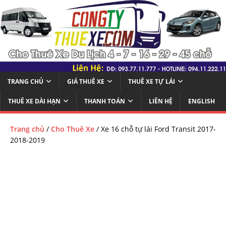
TRANG CHỦ
GIÁ THUÊ XE
THUÊ XE TỰ LÁI
THUÊ XE DÀI HẠN
THANH TOÁN
LIÊN HỆ
ENGLISH
Trang chủ
/
Cho Thuê Xe
/ Xe 16 chỗ tự lái Ford Transit 2017-
2018-2019