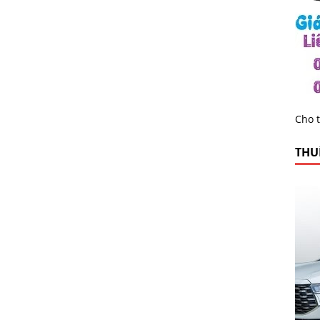
Cho t
THUÊ