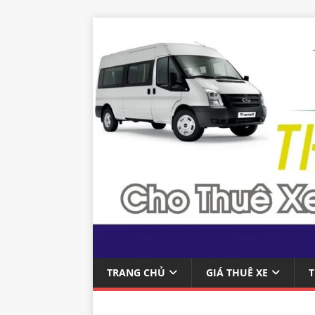
TRANG CHỦ
GIÁ THUÊ XE
T