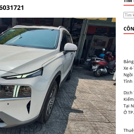
TÌM
6031721
CÔN
Bảng
Xe 4
Ngồi 
Tỉnh
Dịch
Kiểm
Tại N
Ở TP
Thuê