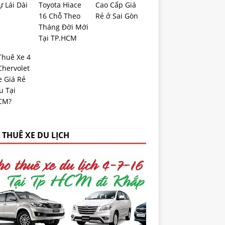
ự Lái Dài
Toyota Hiace
Cao Cấp Giá
16 Chỗ Theo
Rẻ ở Sai Gòn
Tháng Đời Mới
Tại TP.HCM
Thuê Xe 4
Chervolet
e Giá Rẻ
u Tại
CM?
 THUÊ XE DU LỊCH