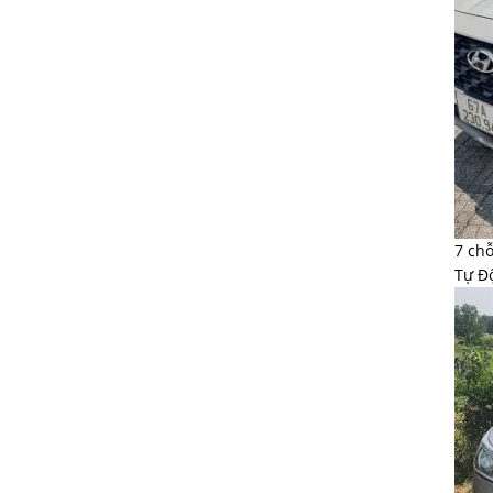
7 ch
Tự Đ