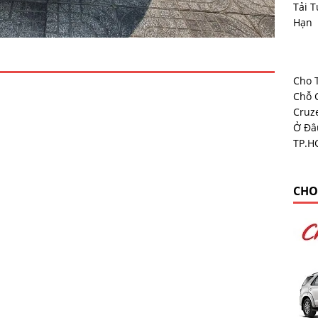
Tải T
Hạn
Cho 
Chỗ 
Cruz
Ở Đâ
TP.H
CHO