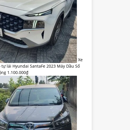
Xe
ỗ tự lái Hyundai SantaFe 2023 Máy Dầu Số
ộng
1.100.000
₫