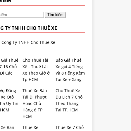
 KIẾM
G TY TNHH CHO THUÊ XE
Công Ty TNHH Cho Thuê Xe
 Giá Thuê
Cho Thuê Tài
Báo Giá Thuê
-7-16 Chỗ
Xế - Thuê Lái
Xe gói 4 Tiếng
Đi Các
Xe Theo Giờ ở
Và 8 tiếng Kèm
Tp HCM
Tài Xế + Xăng
 Vụ Đăng
Thuê Xe Bán
Cho Thuê Xe
 Xe Ôtô
Tải Đi Phượt
Du Lịch 7 Chỗ
hà Uy Tín
Hoặc Chở
Theo Tháng
.HCM
Hàng ở TP
Tại TP.HCM
HCM
 Xe Bán
Thuê Xe
Thuê Xe 7 Chỗ