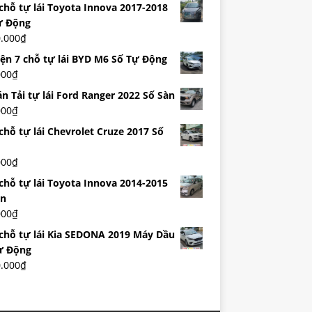
 chỗ tự lái Toyota Innova 2017-2018
ự Động
0.000
₫
iện 7 chỗ tự lái BYD M6 Số Tự Động
000
₫
n Tải tự lái Ford Ranger 2022 Số Sàn
000
₫
chỗ tự lái Chevrolet Cruze 2017 Số
000
₫
 chỗ tự lái Toyota Innova 2014-2015
àn
000
₫
 chỗ tự lái Kia SEDONA 2019 Máy Dầu
ự Động
0.000
₫