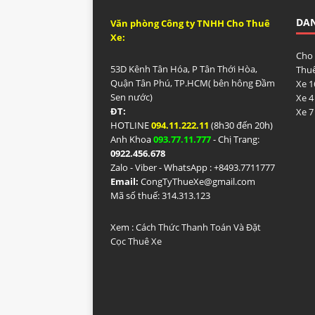
DA
Văn phòng Công ty TNHH Cho Thuê
Xe:
Cho
53D Kênh Tân Hóa, P Tân Thới Hòa,
Thuê
Quận Tân Phú, TP.HCM( bên hông Đầm
Xe 1
Sen nước)
Xe 4
ĐT:
Xe 7
HOTLINE
094.11.222.11
(8h30 đến 20h)
Anh Khoa
093.77.11.777
- Chị Trang:
0922.456.678
Zalo - Viber - WhatsApp : +84
93.7711777
Email:
CongTyThueXe@gmail.com
Mã số thuế: 314.313.123
Xem :
Cách Thức Thanh Toán Và Đặt
Cọc Thuê Xe