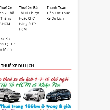
Thuê Xe
Thuê Xe Bán
Thanh Toán
ịch 7 Chỗ
Tải Đi Phượt
Tiền Cọc Thuê
 Tháng
Hoặc Chở
Xe Du Lịch
TP.HCM
Hàng ở TP
HCM
 xe Kia
a Tại TP.
hí Minh
 THUÊ XE DU LỊCH