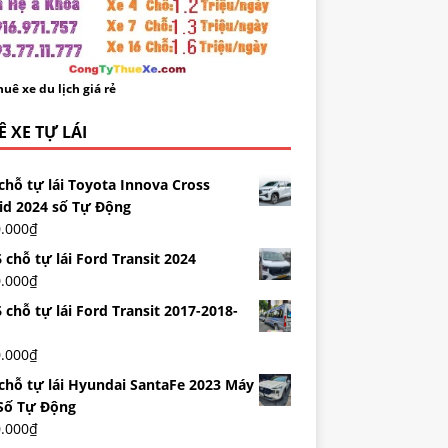
uê xe du lịch giá rẻ
 XE TỰ LÁI
chỗ tự lái Toyota Innova Cross
id 2024 số Tự Động
0.000
₫
 chỗ tự lái Ford Transit 2024
0.000
₫
 chỗ tự lái Ford Transit 2017-2018-
0.000
₫
 chỗ tự lái Hyundai SantaFe 2023 Máy
Số Tự Động
0.000
₫