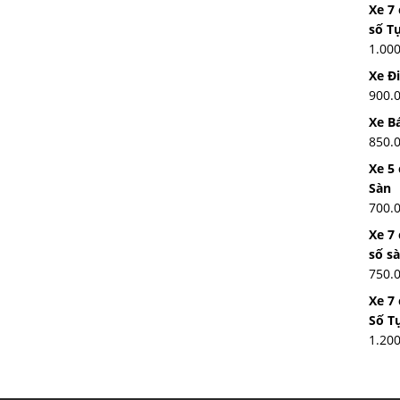
Xe 7
số T
1.00
Xe Đ
900.
Xe Bá
850.
Xe 5 
Sàn
700.
Xe 7
số s
750.
Xe 7
Số T
1.20