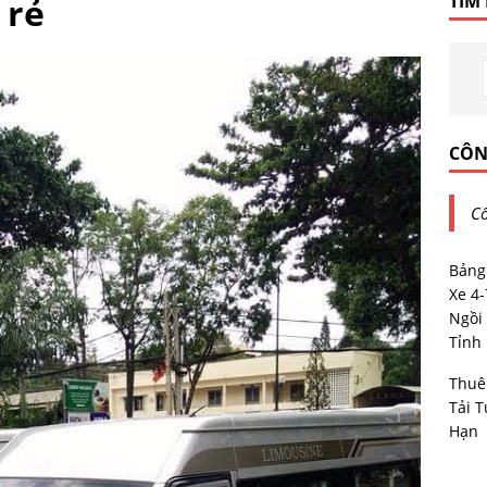
 rẻ
TÌM
CÔN
Cô
Bảng
Xe 4
Ngồi 
Tỉnh
Thuê
Tải T
Hạn