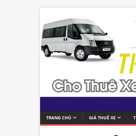
TRANG CHỦ
GIÁ THUÊ XE
T