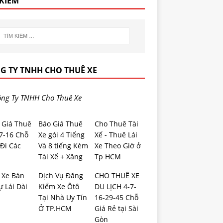
 KIẾM
G TY TNHH CHO THUÊ XE
ng Ty TNHH Cho Thuê Xe
 Giá Thuê
Báo Giá Thuê
Cho Thuê Tài
-7-16 Chỗ
Xe gói 4 Tiếng
Xế - Thuê Lái
Đi Các
Và 8 tiếng Kèm
Xe Theo Giờ ở
Tài Xế + Xăng
Tp HCM
 Xe Bán
Dịch Vụ Đăng
CHO THUÊ XE
ự Lái Dài
Kiểm Xe Ôtô
DU LỊCH 4-7-
Tại Nhà Uy Tín
16-29-45 Chỗ
Ở TP.HCM
Giá Rẻ tại Sài
Gòn