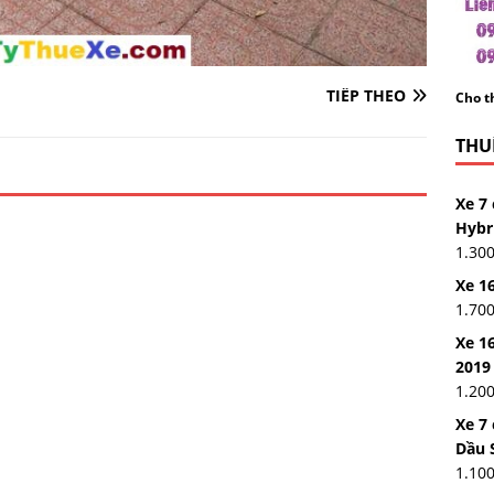
TIẾP THEO
Cho th
THUÊ
Xe 7 
Hybr
1.30
Xe 16
1.70
Xe 16
2019
1.20
Xe 7
Dầu 
1.10