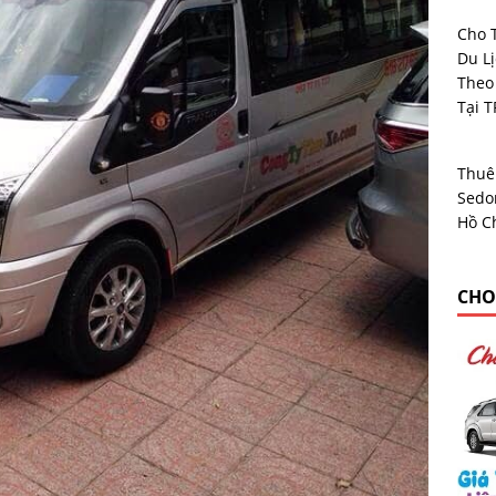
Cho 
Du L
Theo
Tại 
Thuê
Sedon
Hồ C
CHO