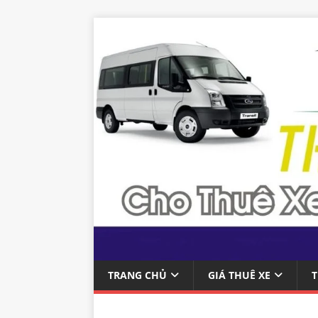
TRANG CHỦ
GIÁ THUÊ XE
T