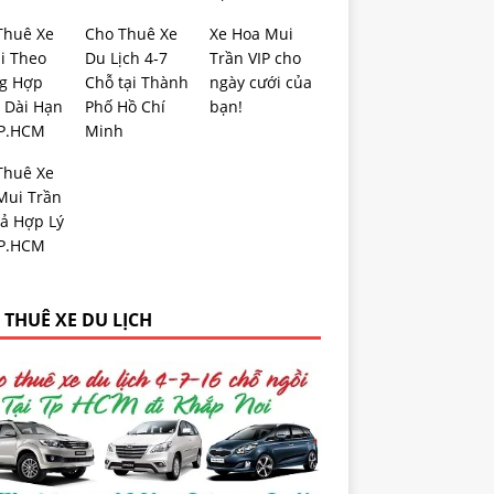
Thuê Xe
Cho Thuê Xe
Xe Hoa Mui
i Theo
Du Lịch 4-7
Trần VIP cho
g Hợp
Chỗ tại Thành
ngày cưới của
 Dài Hạn
Phố Hồ Chí
bạn!
TP.HCM
Minh
Thuê Xe
Mui Trần
Cả Hợp Lý
TP.HCM
 THUÊ XE DU LỊCH