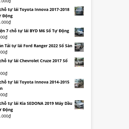
0.000
₫
 chỗ tự lái Toyota Innova 2017-2018
ự Động
0.000
₫
iện 7 chỗ tự lái BYD M6 Số Tự Động
000
₫
n Tải tự lái Ford Ranger 2022 Số Sàn
000
₫
chỗ tự lái Chevrolet Cruze 2017 Số
000
₫
 chỗ tự lái Toyota Innova 2014-2015
àn
000
₫
 chỗ tự lái Kia SEDONA 2019 Máy Dầu
ự Động
0.000
₫