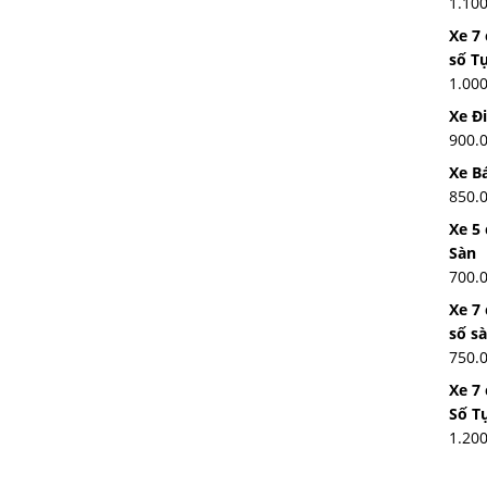
1.10
Xe 7
số T
1.00
Xe Đ
900.
Xe Bá
850.
Xe 5 
Sàn
700.
Xe 7
số s
750.
Xe 7
Số T
1.20