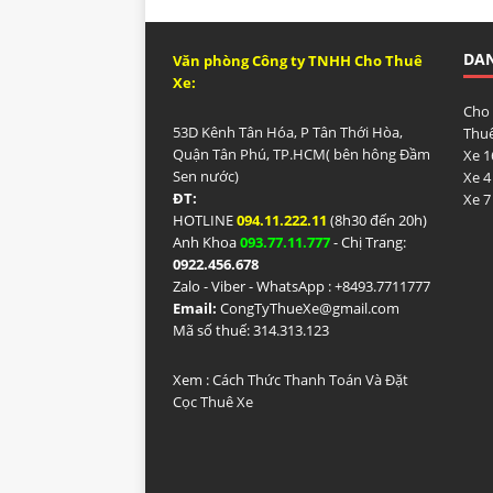
DA
Văn phòng Công ty TNHH Cho Thuê
Xe:
Cho
53D Kênh Tân Hóa, P Tân Thới Hòa,
Thuê
Quận Tân Phú, TP.HCM( bên hông Đầm
Xe 1
Sen nước)
Xe 4
ĐT:
Xe 7
HOTLINE
094.11.222.11
(8h30 đến 20h)
Anh Khoa
093.77.11.777
- Chị Trang:
0922.456.678
Zalo - Viber - WhatsApp : +84
93.7711777
Email:
CongTyThueXe@gmail.com
Mã số thuế: 314.313.123
Xem :
Cách Thức Thanh Toán Và Đặt
Cọc Thuê Xe