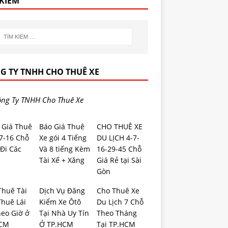
 KIẾM
G TY TNHH CHO THUÊ XE
ng Ty TNHH Cho Thuê Xe
 Giá Thuê
Báo Giá Thuê
CHO THUÊ XE
-7-16 Chỗ
Xe gói 4 Tiếng
DU LỊCH 4-7-
Đi Các
Và 8 tiếng Kèm
16-29-45 Chỗ
Tài Xế + Xăng
Giá Rẻ tại Sài
Gòn
Thuê Tài
Dịch Vụ Đăng
Cho Thuê Xe
Thuê Lái
Kiểm Xe Ôtô
Du Lịch 7 Chỗ
heo Giờ ở
Tại Nhà Uy Tín
Theo Tháng
HCM
Ở TP.HCM
Tại TP.HCM