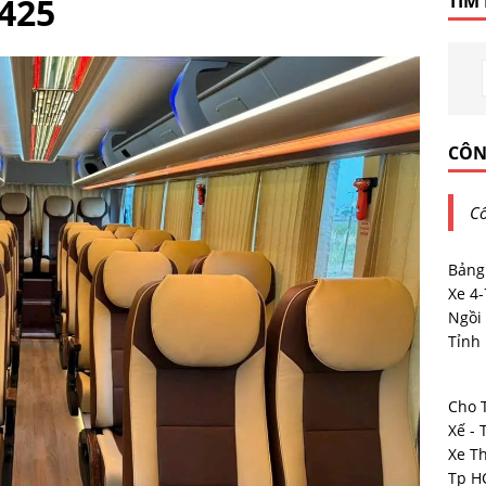
425
TÌM
CÔN
Cô
Bảng
Xe 4
Ngồi 
Tỉnh
Cho 
Xế - 
Xe T
Tp 