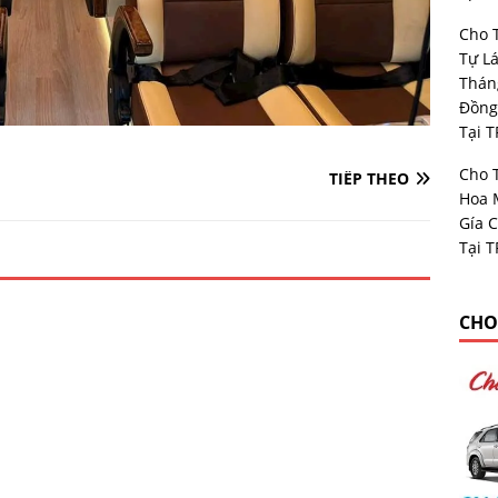
Cho 
Tự Lá
Thán
Đồng
Tại 
Cho 
TIẾP THEO
Hoa 
Gía 
Tại 
CHO