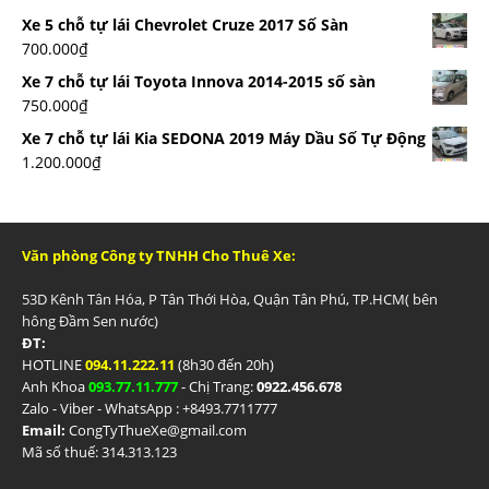
Xe 5 chỗ tự lái Chevrolet Cruze 2017 Số Sàn
700.000
₫
Xe 7 chỗ tự lái Toyota Innova 2014-2015 số sàn
750.000
₫
Xe 7 chỗ tự lái Kia SEDONA 2019 Máy Dầu Số Tự Động
1.200.000
₫
Văn phòng Công ty TNHH Cho Thuê Xe:
53D Kênh Tân Hóa, P Tân Thới Hòa, Quận Tân Phú, TP.HCM( bên
hông Đầm Sen nước)
ĐT:
HOTLINE
094.11.222.11
(8h30 đến 20h)
Anh Khoa
093.77.11.777
- Chị Trang:
0922.456.678
Zalo - Viber - WhatsApp : +84
93.7711777
Email:
CongTyThueXe@gmail.com
Mã số thuế: 314.313.123