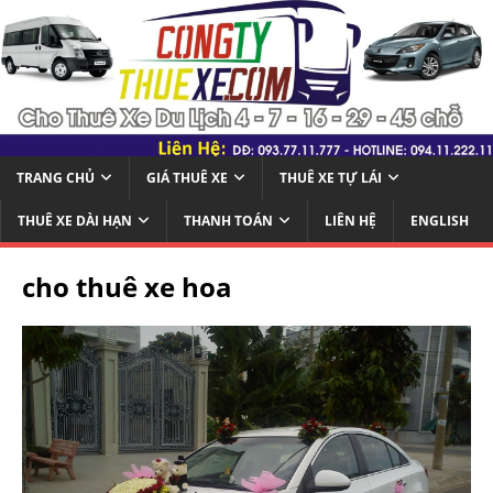
TRANG CHỦ
GIÁ THUÊ XE
THUÊ XE TỰ LÁI
THUÊ XE DÀI HẠN
THANH TOÁN
LIÊN HỆ
ENGLISH
cho thuê xe hoa