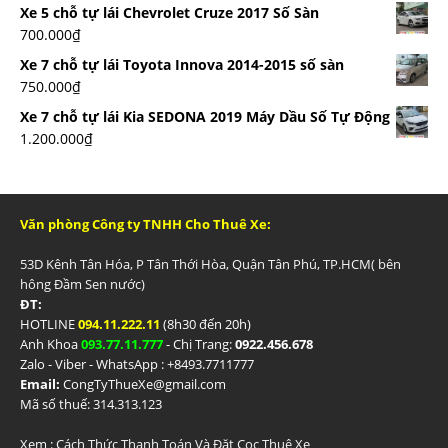
Xe 5 chỗ tự lái Chevrolet Cruze 2017 Số Sàn
700.000
₫
Xe 7 chỗ tự lái Toyota Innova 2014-2015 số sàn
750.000
₫
Xe 7 chỗ tự lái Kia SEDONA 2019 Máy Dầu Số Tự Động
1.200.000
₫
Văn phòng Công ty TNHH Cho Thuê Xe:
53D Kênh Tân Hóa, P Tân Thới Hòa, Quận Tân Phú, TP.HCM( bên
hông Đầm Sen nước)
ĐT:
HOTLINE
094.11.222.11
(8h30 đến 20h)
Anh Khoa
093.77.11.777
- Chị Trang:
0922.456.678
Zalo - Viber - WhatsApp : +84
93.7711777
Email:
CongTyThueXe@gmail.com
Mã số thuế: 314.313.123
Xem :
Cách Thức Thanh Toán Và Đặt Cọc Thuê Xe