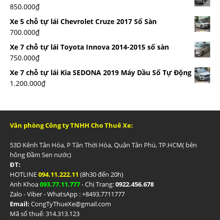
850.000
₫
Xe 5 chỗ tự lái Chevrolet Cruze 2017 Số Sàn
700.000
₫
Xe 7 chỗ tự lái Toyota Innova 2014-2015 số sàn
750.000
₫
Xe 7 chỗ tự lái Kia SEDONA 2019 Máy Dầu Số Tự Động
1.200.000
₫
Văn phòng Công ty TNHH Cho Thuê Xe:
53D Kênh Tân Hóa, P Tân Thới Hòa, Quận Tân Phú, TP.HCM( bên
hông Đầm Sen nước)
ĐT:
HOTLINE
094.11.222.11
(8h30 đến 20h)
Anh Khoa
093.77.11.777
- Chị Trang:
0922.456.678
Zalo - Viber - WhatsApp : +84
93.7711777
Email:
CongTyThueXe@gmail.com
Mã số thuế: 314.313.123