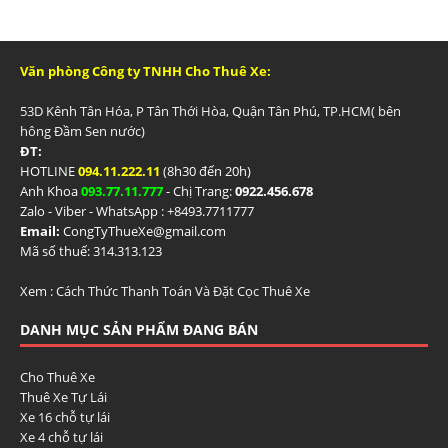
Văn phòng Công ty TNHH Cho Thuê Xe:
53D Kênh Tân Hóa, P Tân Thới Hòa, Quận Tân Phú, TP.HCM( bên
hông Đầm Sen nước)
ĐT:
HOTLINE
094.11.222.11
(8h30 đến 20h)
Anh Khoa
093.77.11.777
- Chị Trang:
0922.456.678
Zalo - Viber - WhatsApp : +84
93.7711777
Email:
CongTyThueXe@gmail.com
Mã số thuế: 314.313.123
Xem :
Cách Thức Thanh Toán Và Đặt Cọc Thuê Xe
DANH MỤC SẢN PHẨM ĐANG BÁN
Cho Thuê Xe
Thuê Xe Tự Lái
Xe 16 chỗ tự lái
Xe 4 chỗ tự lái