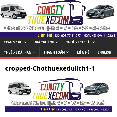
TRANG CHỦ
GIÁ THUÊ XE
THUÊ XE TỰ LÁI
THUÊ XE DÀI HẠN
THANH TOÁN
LIÊN HỆ
ENGLISH
cropped-Chothuexedulich1-1