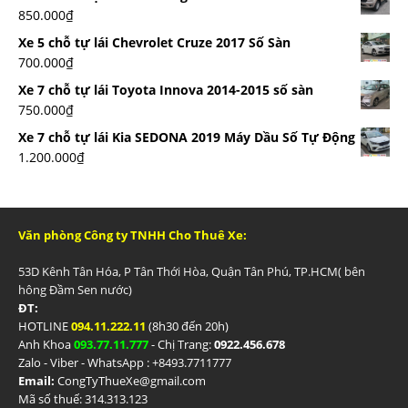
850.000
₫
Xe 5 chỗ tự lái Chevrolet Cruze 2017 Số Sàn
700.000
₫
Xe 7 chỗ tự lái Toyota Innova 2014-2015 số sàn
750.000
₫
Xe 7 chỗ tự lái Kia SEDONA 2019 Máy Dầu Số Tự Động
1.200.000
₫
Văn phòng Công ty TNHH Cho Thuê Xe:
53D Kênh Tân Hóa, P Tân Thới Hòa, Quận Tân Phú, TP.HCM( bên
hông Đầm Sen nước)
ĐT:
HOTLINE
094.11.222.11
(8h30 đến 20h)
Anh Khoa
093.77.11.777
- Chị Trang:
0922.456.678
Zalo - Viber - WhatsApp : +84
93.7711777
Email:
CongTyThueXe@gmail.com
Mã số thuế: 314.313.123