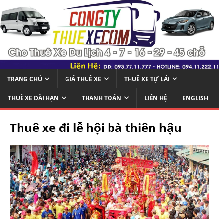
TRANG CHỦ
GIÁ THUÊ XE
THUÊ XE TỰ LÁI
THUÊ XE DÀI HẠN
THANH TOÁN
LIÊN HỆ
ENGLISH
Thuê xe đi lễ hội bà thiên hậu