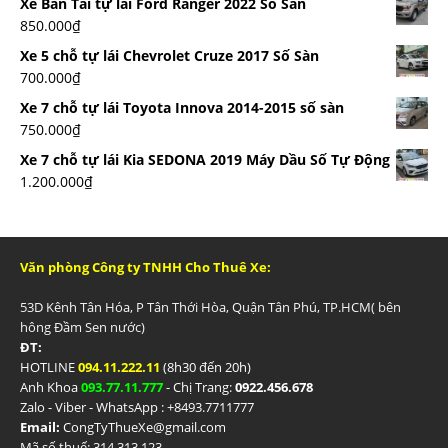
Xe Bán Tải tự lái Ford Ranger 2022 Số Sàn
850.000
₫
Xe 5 chỗ tự lái Chevrolet Cruze 2017 Số Sàn
700.000
₫
Xe 7 chỗ tự lái Toyota Innova 2014-2015 số sàn
750.000
₫
Xe 7 chỗ tự lái Kia SEDONA 2019 Máy Dầu Số Tự Động
1.200.000
₫
Văn phòng Công ty TNHH Cho Thuê Xe:
53D Kênh Tân Hóa, P Tân Thới Hòa, Quận Tân Phú, TP.HCM( bên
hông Đầm Sen nước)
ĐT:
HOTLINE
094.11.222.11
(8h30 đến 20h)
Anh Khoa
093.77.11.777
- Chị Trang:
0922.456.678
Zalo - Viber - WhatsApp : +84
93.7711777
Email:
CongTyThueXe@gmail.com
Mã số thuế: 314.313.123