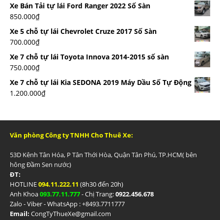
Xe Bán Tải tự lái Ford Ranger 2022 Số Sàn
850.000
₫
Xe 5 chỗ tự lái Chevrolet Cruze 2017 Số Sàn
700.000
₫
Xe 7 chỗ tự lái Toyota Innova 2014-2015 số sàn
750.000
₫
Xe 7 chỗ tự lái Kia SEDONA 2019 Máy Dầu Số Tự Động
1.200.000
₫
Văn phòng Công ty TNHH Cho Thuê Xe:
53D Kênh Tân Hóa, P Tân Thới Hòa, Quận Tân Phú, TP.HCM( bên
hông Đầm Sen nước)
ĐT:
HOTLINE
094.11.222.11
(8h30 đến 20h)
Anh Khoa
093.77.11.777
- Chị Trang:
0922.456.678
Zalo - Viber - WhatsApp : +84
93.7711777
Email:
CongTyThueXe@gmail.com