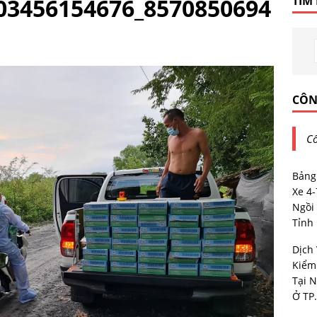
03456154676_8570850694
TÌM
CÔN
Cô
Bảng
Xe 4
Ngồi 
Tỉnh
Dịch
Kiểm
Tại N
Ở TP