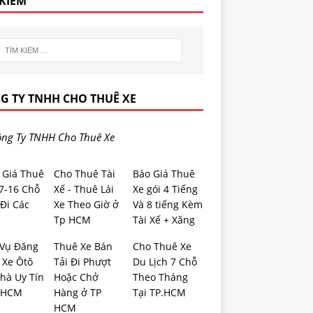
 KIẾM
G TY TNHH CHO THUÊ XE
ng Ty TNHH Cho Thuê Xe
 Giá Thuê
Cho Thuê Tài
Báo Giá Thuê
-7-16 Chỗ
Xế - Thuê Lái
Xe gói 4 Tiếng
Đi Các
Xe Theo Giờ ở
Và 8 tiếng Kèm
Tp HCM
Tài Xế + Xăng
 Vụ Đăng
Thuê Xe Bán
Cho Thuê Xe
 Xe Ôtô
Tải Đi Phượt
Du Lịch 7 Chỗ
hà Uy Tín
Hoặc Chở
Theo Tháng
.HCM
Hàng ở TP
Tại TP.HCM
HCM