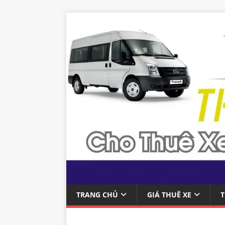
TRANG CHỦ
GIÁ THUÊ XE
T