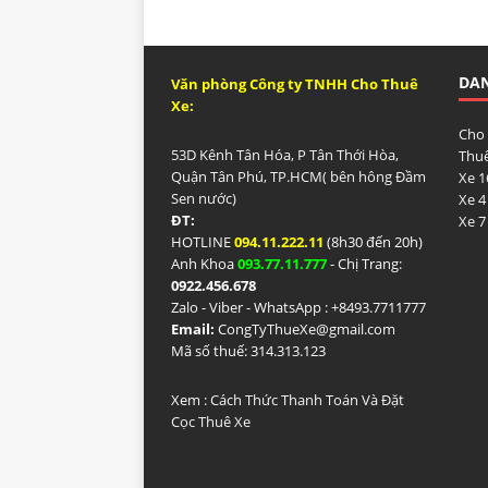
DA
Văn phòng Công ty TNHH Cho Thuê
Xe:
Cho
53D Kênh Tân Hóa, P Tân Thới Hòa,
Thuê
Quận Tân Phú, TP.HCM( bên hông Đầm
Xe 1
Sen nước)
Xe 4
ĐT:
Xe 7
HOTLINE
094.11.222.11
(8h30 đến 20h)
Anh Khoa
093.77.11.777
- Chị Trang:
0922.456.678
Zalo - Viber - WhatsApp : +84
93.7711777
Email:
CongTyThueXe@gmail.com
Mã số thuế: 314.313.123
Xem :
Cách Thức Thanh Toán Và Đặt
Cọc Thuê Xe