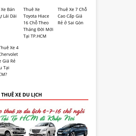
 Xe Bán
Thuê Xe
Thuê Xe 7 Chỗ
ự Lái Dài
Toyota Hiace
Cao Cấp Giá
16 Chỗ Theo
Rẻ ở Sai Gòn
Tháng Đời Mới
Tại TP.HCM
Thuê Xe 4
Chervolet
e Giá Rẻ
u Tại
CM?
 THUÊ XE DU LỊCH