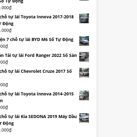
Số Tự Động
0.000
₫
 chỗ tự lái Toyota Innova 2017-2018
ự Động
0.000
₫
iện 7 chỗ tự lái BYD M6 Số Tự Động
000
₫
n Tải tự lái Ford Ranger 2022 Số Sàn
000
₫
chỗ tự lái Chevrolet Cruze 2017 Số
000
₫
 chỗ tự lái Toyota Innova 2014-2015
àn
000
₫
 chỗ tự lái Kia SEDONA 2019 Máy Dầu
ự Động
0.000
₫