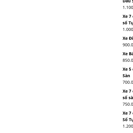
Dầu 
1.10
Xe 7
số T
1.00
Xe Đ
900.
Xe Bá
850.
Xe 5 
Sàn
700.
Xe 7
số s
750.
Xe 7
Số T
1.20