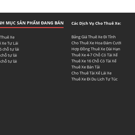
NH MỤC SẢN PHẨM ĐANG BÁN
Các Dịch Vụ Cho Thuê Xe:
Bảng Giá Thuê Xe Đi Tỉnh
 Thuê Xe
Cho Thuê Xe Hoa Đám Cưới
 Xe Tự Lái
Hợp Đồng Thuê Xe Dài Hạn
6 chỗ tự lái
Thuê Xe 4-7 Chỗ Có Tài Xế
 chỗ tự lái
Thuê Xe 16 Chỗ Có Tài Xế
 chỗ tự lái
Thuê Xe Bán Tải
Cho Thuê Tài Xế Lái Xe
Thuê Xe Đi Du Lịch Tự Túc