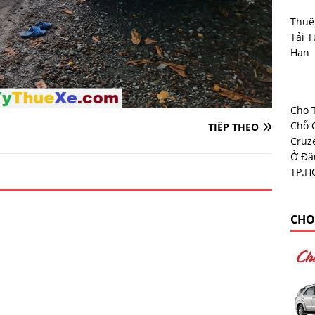
Thuê
Tải T
Hạn
Cho 
Chỗ 
TIẾP THEO
Cruz
Ở Đâ
TP.H
CHO