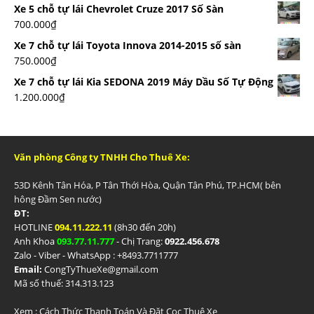
Xe 5 chỗ tự lái Chevrolet Cruze 2017 Số Sàn
700.000
₫
Xe 7 chỗ tự lái Toyota Innova 2014-2015 số sàn
750.000
₫
Xe 7 chỗ tự lái Kia SEDONA 2019 Máy Dầu Số Tự Động
1.200.000
₫
Văn phòng Công ty TNHH Cho Thuê Xe:
53D Kênh Tân Hóa, P Tân Thới Hòa, Quận Tân Phú, TP.HCM( bên
hông Đầm Sen nước)
ĐT:
HOTLINE
094.11.222.11
(8h30 đến 20h)
Anh Khoa
093.77.11.777
- Chị Trang:
0922.456.678
Zalo - Viber - WhatsApp : +84
93.7711777
Email:
CongTyThueXe@gmail.com
Mã số thuế: 314.313.123
Xem :
Cách Thức Thanh Toán Và Đặt Cọc Thuê Xe