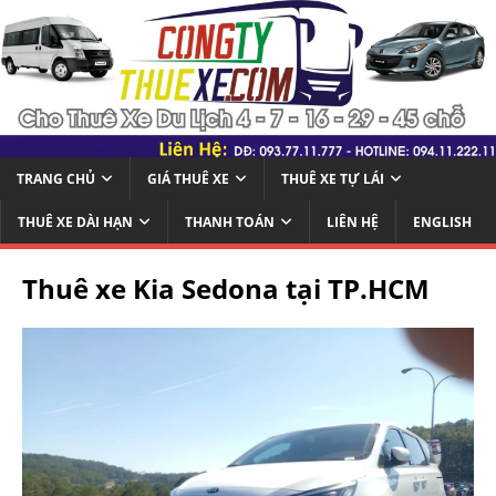
TRANG CHỦ
GIÁ THUÊ XE
THUÊ XE TỰ LÁI
THUÊ XE DÀI HẠN
THANH TOÁN
LIÊN HỆ
ENGLISH
Thuê xe Kia Sedona tại TP.HCM