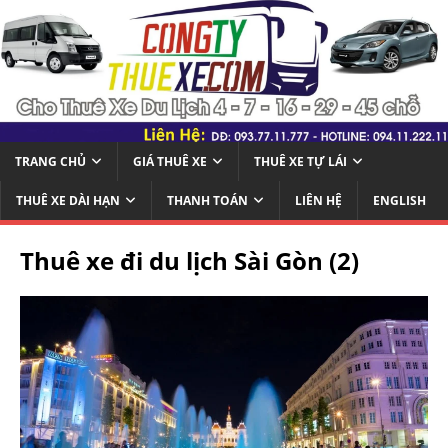
TRANG CHỦ
GIÁ THUÊ XE
THUÊ XE TỰ LÁI
THUÊ XE DÀI HẠN
THANH TOÁN
LIÊN HỆ
ENGLISH
Thuê xe đi du lịch Sài Gòn (2)