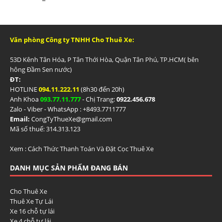
Văn phòng Công ty TNHH Cho Thuê Xe:
53D Kênh Tân Hóa, P Tân Thới Hòa, Quận Tân Phú, TP.HCM( bên
hông Đầm Sen nước)
ĐT:
HOTLINE
094.11.222.11
(8h30 đến 20h)
Anh Khoa
093.77.11.777
- Chị Trang:
0922.456.678
Zalo - Viber - WhatsApp : +84
93.7711777
Email:
CongTyThueXe@gmail.com
Mã số thuế: 314.313.123
Xem :
Cách Thức Thanh Toán Và Đặt Cọc Thuê Xe
DANH MỤC SẢN PHẨM ĐANG BÁN
Cho Thuê Xe
Thuê Xe Tự Lái
Xe 16 chỗ tự lái
Xe 4 chỗ tự lái