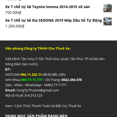
Xe 7 chỗ tự lái Toyota Innova 2014-2015 số sàn
750.000
₫
Xe 7 chỗ tự lái Kia SEDONA 2019 Máy Dầu Số Tự Động
1.200.000
₫
Văn phòng Công ty TNHH Cho Thuê Xe:
53D Kênh Tân Hóa, P Tân Thới Hòa, Quận Tân Phú, TP.HCM( bên
hông Đầm Sen nước)
ĐT:
HOTLINE
094.11.222.11
(8h30 đến 20h)
Anh Khoa
093.77.11.777
- Chị Trang:
0922.456.678
Zalo - Viber - WhatsApp : +84
93.7711777
Email:
CongTyThueXe@gmail.com
Mã số thuế: 314.313.123
Xem :
Cách Thức Thanh Toán Và Đặt Cọc Thuê Xe
DANH MỤC SẢN PHẨM ĐANG BÁN