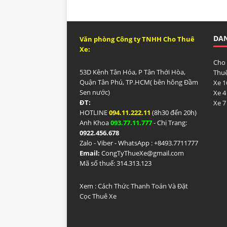
DA
Văn phòng Công ty TNHH Cho Thuê
Xe:
Cho
53D Kênh Tân Hóa, P Tân Thới Hòa,
Thuê
Quận Tân Phú, TP.HCM( bên hông Đầm
Xe 1
Sen nước)
Xe 4
ĐT:
Xe 7
HOTLINE
094.11.222.11
(8h30 đến 20h)
Anh Khoa
093.77.11.777
- Chị Trang:
0922.456.678
Zalo - Viber - WhatsApp : +84
93.7711777
Email:
CongTyThueXe@gmail.com
Mã số thuế: 314.313.123
Xem :
Cách Thức Thanh Toán Và Đặt
Cọc Thuê Xe