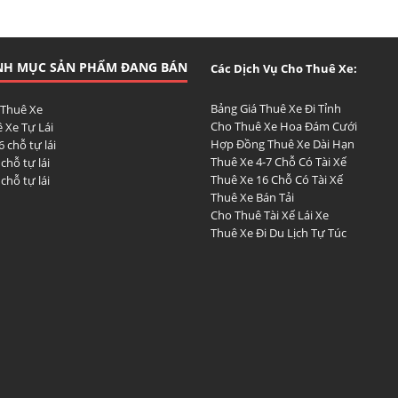
NH MỤC SẢN PHẨM ĐANG BÁN
Các Dịch Vụ Cho Thuê Xe:
Bảng Giá Thuê Xe Đi Tỉnh
 Thuê Xe
Cho Thuê Xe Hoa Đám Cưới
 Xe Tự Lái
Hợp Đồng Thuê Xe Dài Hạn
6 chỗ tự lái
Thuê Xe 4-7 Chỗ Có Tài Xế
 chỗ tự lái
Thuê Xe 16 Chỗ Có Tài Xế
 chỗ tự lái
Thuê Xe Bán Tải
Cho Thuê Tài Xế Lái Xe
Thuê Xe Đi Du Lịch Tự Túc