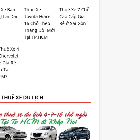
 Xe Bán
Thuê Xe
Thuê Xe 7 Chỗ
ự Lái Dài
Toyota Hiace
Cao Cấp Giá
16 Chỗ Theo
Rẻ ở Sai Gòn
Tháng Đời Mới
Tại TP.HCM
Thuê Xe 4
Chervolet
e Giá Rẻ
u Tại
CM?
 THUÊ XE DU LỊCH