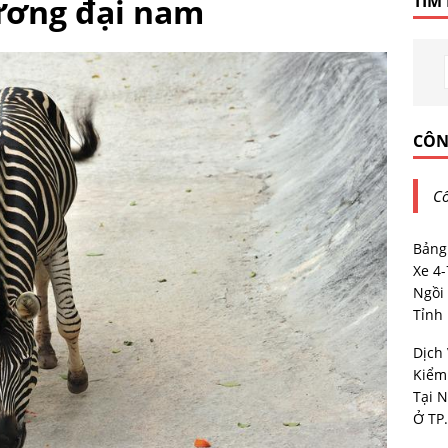
ương đại nam
TÌM
CÔN
Cô
Bảng
Xe 4
Ngồi 
Tỉnh
Dịch
Kiểm
Tại N
Ở TP