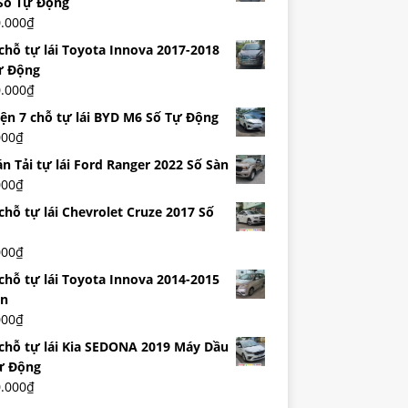
Số Tự Động
0.000
₫
 chỗ tự lái Toyota Innova 2017-2018
ự Động
0.000
₫
iện 7 chỗ tự lái BYD M6 Số Tự Động
000
₫
n Tải tự lái Ford Ranger 2022 Số Sàn
000
₫
chỗ tự lái Chevrolet Cruze 2017 Số
000
₫
 chỗ tự lái Toyota Innova 2014-2015
àn
000
₫
 chỗ tự lái Kia SEDONA 2019 Máy Dầu
ự Động
0.000
₫