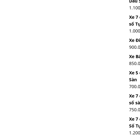
Dầu 
1.10
Xe 7
số T
1.00
Xe Đ
900.
Xe Bá
850.
Xe 5 
Sàn
700.
Xe 7
số s
750.
Xe 7
Số T
1.20