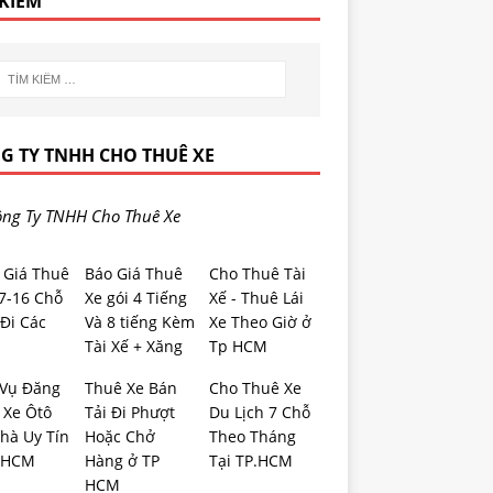
 KIẾM
G TY TNHH CHO THUÊ XE
ng Ty TNHH Cho Thuê Xe
 Giá Thuê
Báo Giá Thuê
Cho Thuê Tài
-7-16 Chỗ
Xe gói 4 Tiếng
Xế - Thuê Lái
Đi Các
Và 8 tiếng Kèm
Xe Theo Giờ ở
Tài Xế + Xăng
Tp HCM
 Vụ Đăng
Thuê Xe Bán
Cho Thuê Xe
 Xe Ôtô
Tải Đi Phượt
Du Lịch 7 Chỗ
hà Uy Tín
Hoặc Chở
Theo Tháng
.HCM
Hàng ở TP
Tại TP.HCM
HCM