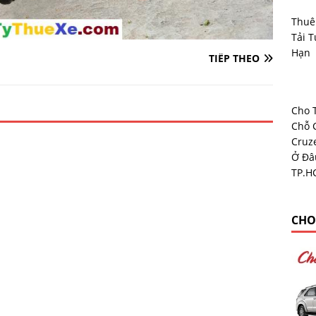
Thuê
Tải T
Hạn
TIẾP THEO
Cho 
Chỗ 
Cruz
Ở Đâ
TP.H
CHO