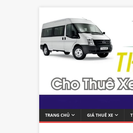
TRANG CHỦ
GIÁ THUÊ XE
T