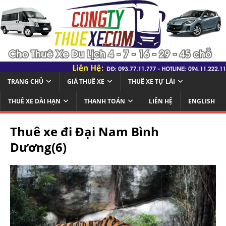
TRANG CHỦ
GIÁ THUÊ XE
THUÊ XE TỰ LÁI
THUÊ XE DÀI HẠN
THANH TOÁN
LIÊN HỆ
ENGLISH
Thuê xe đi Đại Nam Bình
Dương(6)