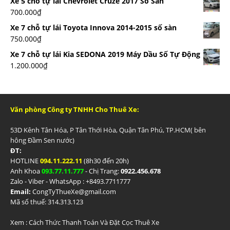
Xe 5 chỗ tự lái Chevrolet Cruze 2017 Số Sàn
700.000
₫
Xe 7 chỗ tự lái Toyota Innova 2014-2015 số sàn
750.000
₫
Xe 7 chỗ tự lái Kia SEDONA 2019 Máy Dầu Số Tự Động
1.200.000
₫
Văn phòng Công ty TNHH Cho Thuê Xe:
53D Kênh Tân Hóa, P Tân Thới Hòa, Quận Tân Phú, TP.HCM( bên
hông Đầm Sen nước)
ĐT:
HOTLINE
094.11.222.11
(8h30 đến 20h)
Anh Khoa
093.77.11.777
- Chị Trang:
0922.456.678
Zalo - Viber - WhatsApp : +84
93.7711777
Email:
CongTyThueXe@gmail.com
Mã số thuế: 314.313.123
Xem :
Cách Thức Thanh Toán Và Đặt Cọc Thuê Xe