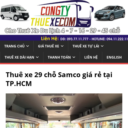
TRANG CHỦ
GIÁ THUÊ XE
THUÊ XE TỰ LÁI
THUÊ XE DÀI HẠN
THANH TOÁN
LIÊN HỆ
ENGLISH
Thuê xe 29 chỗ Samco giá rẻ tại
TP.HCM