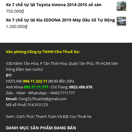
Xe 7 chỗ tự lái Toyota Innova 2014-2015 số sàn
750.000
₫
Xe 7 chỗ tự lái Kia SEDONA 2019 Máy Dầu Số Tự Động
1.200.000
₫
Văn phòng Công ty TNHH Cho Thuê Xe:
53D Kênh Tân Hóa, P Tân Thới Hòa, Quận Tân Phú, TP.HCM( bên
hông Đầm Sen nước)
ĐT:
HOTLINE
094.11.222.11
(8h30 đến 20h)
Anh Khoa
093.77.11.777
- Chị Trang:
0922.456.678
Zalo - Viber - WhatsApp : +84
93.7711777
Email:
CongTyThueXe@gmail.com
Mã số thuế: 314.313.123
Xem :
Cách Thức Thanh Toán Và Đặt Cọc Thuê Xe
DANH MỤC SẢN PHẨM ĐANG BÁN