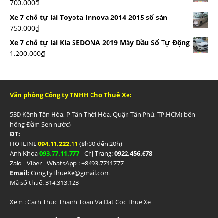
700.000
₫
Xe 7 chỗ tự lái Toyota Innova 2014-2015 số sàn
750.000
₫
Xe 7 chỗ tự lái Kia SEDONA 2019 Máy Dầu Số Tự Động
1.200.000
₫
Văn phòng Công ty TNHH Cho Thuê Xe:
53D Kênh Tân Hóa, P Tân Thới Hòa, Quận Tân Phú, TP.HCM( bên
hông Đầm Sen nước)
ĐT:
HOTLINE
094.11.222.11
(8h30 đến 20h)
Anh Khoa
093.77.11.777
- Chị Trang:
0922.456.678
Zalo - Viber - WhatsApp : +84
93.7711777
Email:
CongTyThueXe@gmail.com
Mã số thuế: 314.313.123
Xem :
Cách Thức Thanh Toán Và Đặt Cọc Thuê Xe