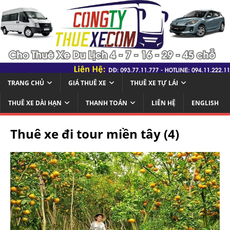
TRANG CHỦ
GIÁ THUÊ XE
THUÊ XE TỰ LÁI
THUÊ XE DÀI HẠN
THANH TOÁN
LIÊN HỆ
ENGLISH
Thuê xe đi tour miền tây (4)