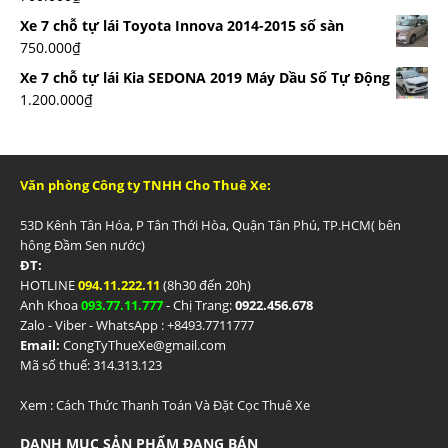
Xe 7 chỗ tự lái Toyota Innova 2014-2015 số sàn
750.000
₫
Xe 7 chỗ tự lái Kia SEDONA 2019 Máy Dầu Số Tự Động
1.200.000
₫
Văn phòng Công ty TNHH Cho Thuê Xe:
53D Kênh Tân Hóa, P Tân Thới Hòa, Quận Tân Phú, TP.HCM( bên
hông Đầm Sen nước)
ĐT:
HOTLINE
094.11.222.11
(8h30 đến 20h)
Anh Khoa
093.77.11.777
- Chị Trang:
0922.456.678
Zalo - Viber - WhatsApp : +84
93.7711777
Email:
CongTyThueXe@gmail.com
Mã số thuế: 314.313.123
Xem :
Cách Thức Thanh Toán Và Đặt Cọc Thuê Xe
DANH MỤC SẢN PHẨM ĐANG BÁN