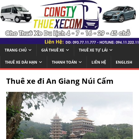
TRANG CHỦ
GIÁ THUÊ XE
THUÊ XE TỰ LÁI
THUÊ XE DÀI HẠN
THANH TOÁN
LIÊN HỆ
ENGLISH
Thuê xe đi An Giang Núi Cấm