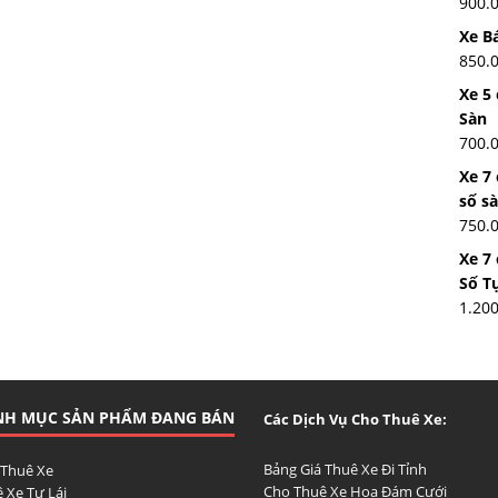
900.
Xe Bá
850.
Xe 5 
Sàn
700.
Xe 7
số s
750.
Xe 7
Số T
1.20
NH MỤC SẢN PHẨM ĐANG BÁN
Các Dịch Vụ Cho Thuê Xe:
Bảng Giá Thuê Xe Đi Tỉnh
 Thuê Xe
Cho Thuê Xe Hoa Đám Cưới
 Xe Tự Lái