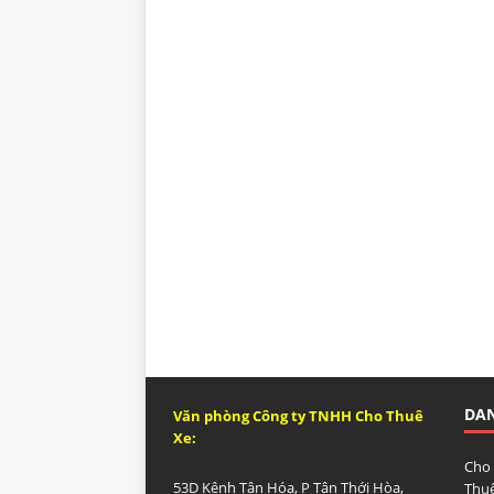
DA
Văn phòng Công ty TNHH Cho Thuê
Xe:
Cho
53D Kênh Tân Hóa, P Tân Thới Hòa,
Thuê