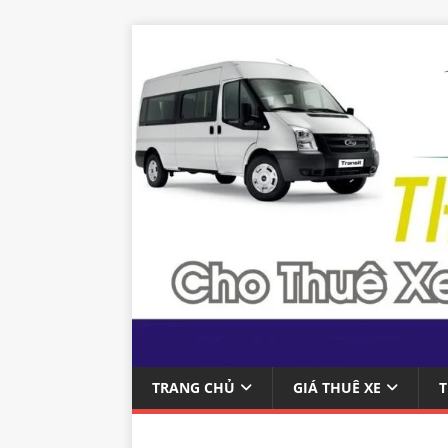
TRANG CHỦ
GIÁ THUÊ XE
T