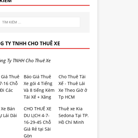
 KIẾM
G TY TNHH CHO THUÊ XE
ng Ty TNHH Cho Thuê Xe
 Giá Thuê
Báo Giá Thuê
Cho Thuê Tài
-7-16 Chỗ
Xe gói 4 Tiếng
Xế - Thuê Lái
Đi Các
Và 8 tiếng Kèm
Xe Theo Giờ ở
Tài Xế + Xăng
Tp HCM
 Xe Bán
CHO THUÊ XE
Thuê xe Kia
ự Lái Dài
DU LỊCH 4-7-
Sedona Tại TP.
16-29-45 Chỗ
Hồ Chí Minh
Giá Rẻ tại Sài
Gòn