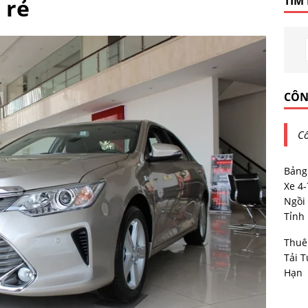
 rẻ
TÌM
CÔN
Cô
Bảng
Xe 4
Ngồi 
Tỉnh
Thuê
Tải T
Hạn