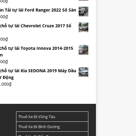
000
₫
n Tải tự lái Ford Ranger 2022 Số Sàn
000
₫
chỗ tự lái Chevrolet Cruze 2017 Số
000
₫
 chỗ tự lái Toyota Innova 2014-2015
àn
000
₫
 chỗ tự lái Kia SEDONA 2019 Máy Dầu
ự Động
0.000
₫
Thuê Xe Đi Vũng Tàu
Thuê Xe Đi Bình Dương