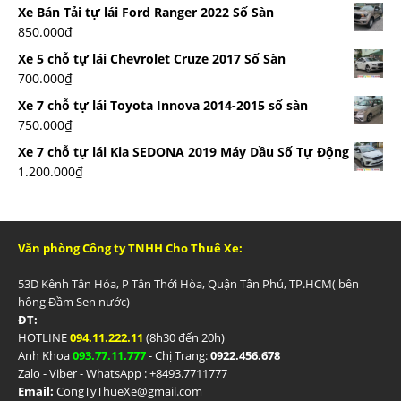
Xe Bán Tải tự lái Ford Ranger 2022 Số Sàn
850.000
₫
Xe 5 chỗ tự lái Chevrolet Cruze 2017 Số Sàn
700.000
₫
Xe 7 chỗ tự lái Toyota Innova 2014-2015 số sàn
750.000
₫
Xe 7 chỗ tự lái Kia SEDONA 2019 Máy Dầu Số Tự Động
1.200.000
₫
Văn phòng Công ty TNHH Cho Thuê Xe:
53D Kênh Tân Hóa, P Tân Thới Hòa, Quận Tân Phú, TP.HCM( bên
hông Đầm Sen nước)
ĐT:
HOTLINE
094.11.222.11
(8h30 đến 20h)
Anh Khoa
093.77.11.777
- Chị Trang:
0922.456.678
Zalo - Viber - WhatsApp : +84
93.7711777
Email:
CongTyThueXe@gmail.com