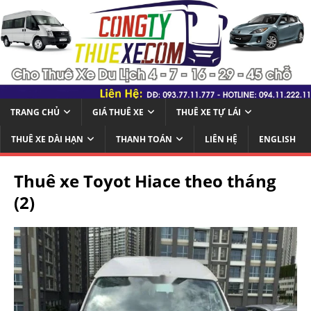
TRANG CHỦ
GIÁ THUÊ XE
THUÊ XE TỰ LÁI
THUÊ XE DÀI HẠN
THANH TOÁN
LIÊN HỆ
ENGLISH
Thuê xe Toyot Hiace theo tháng
(2)