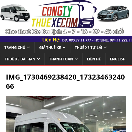
TRANG CHỦ
GIÁ THUÊ XE
THUÊ XE TỰ LÁI
THUÊ XE DÀI HẠN
THANH TOÁN
LIÊN HỆ
ENGLISH
IMG_1730469238420_17323463240
66