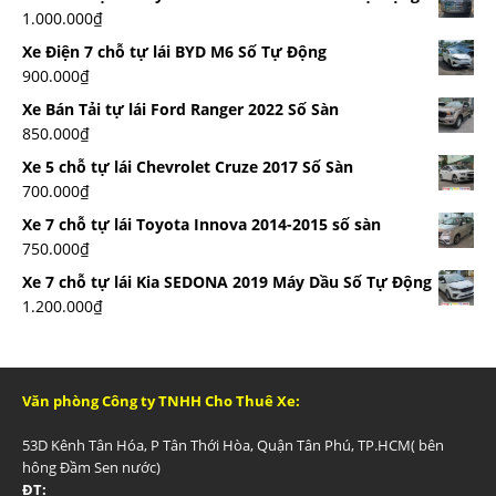
1.000.000
₫
Xe Điện 7 chỗ tự lái BYD M6 Số Tự Động
900.000
₫
Xe Bán Tải tự lái Ford Ranger 2022 Số Sàn
850.000
₫
Xe 5 chỗ tự lái Chevrolet Cruze 2017 Số Sàn
700.000
₫
Xe 7 chỗ tự lái Toyota Innova 2014-2015 số sàn
750.000
₫
Xe 7 chỗ tự lái Kia SEDONA 2019 Máy Dầu Số Tự Động
1.200.000
₫
Văn phòng Công ty TNHH Cho Thuê Xe:
53D Kênh Tân Hóa, P Tân Thới Hòa, Quận Tân Phú, TP.HCM( bên
hông Đầm Sen nước)
ĐT: