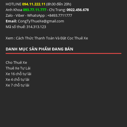
HOTLINE
094.11.222.11
(8h30 đến 20h)
Anh Khoa
093.77.11.777
- Chị Trang:
0922.456.678
Zalo - Viber - WhatsApp : +84
93.7711777
Email:
CongTyThueXe@gmail.com
Mã số thuế: 314.313.123
Xem :
Cách Thức Thanh Toán Và Đặt Cọc Thuê Xe
DANH MỤC SẢN PHẨM ĐANG BÁN
Cho Thuê Xe
Thuê Xe Tự Lái
Xe 16 chỗ tự lái
Xe 4 chỗ tự lái
Xe 7 chỗ tự lái