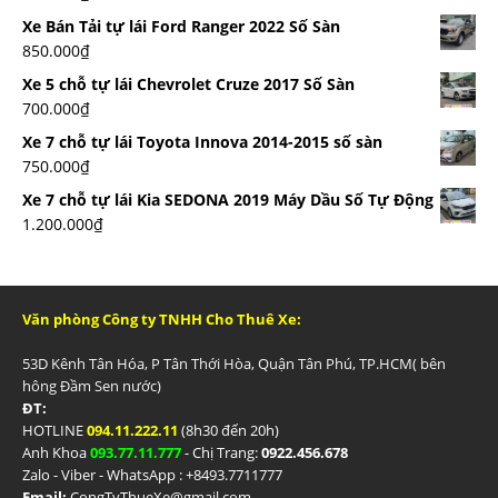
Xe Bán Tải tự lái Ford Ranger 2022 Số Sàn
850.000
₫
Xe 5 chỗ tự lái Chevrolet Cruze 2017 Số Sàn
700.000
₫
Xe 7 chỗ tự lái Toyota Innova 2014-2015 số sàn
750.000
₫
Xe 7 chỗ tự lái Kia SEDONA 2019 Máy Dầu Số Tự Động
1.200.000
₫
Văn phòng Công ty TNHH Cho Thuê Xe:
53D Kênh Tân Hóa, P Tân Thới Hòa, Quận Tân Phú, TP.HCM( bên
hông Đầm Sen nước)
ĐT:
HOTLINE
094.11.222.11
(8h30 đến 20h)
Anh Khoa
093.77.11.777
- Chị Trang:
0922.456.678
Zalo - Viber - WhatsApp : +84
93.7711777
Email:
CongTyThueXe@gmail.com