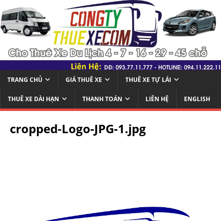
TRANG CHỦ
GIÁ THUÊ XE
THUÊ XE TỰ LÁI
THUÊ XE DÀI HẠN
THANH TOÁN
LIÊN HỆ
ENGLISH
cropped-Logo-JPG-1.jpg