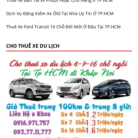
Thuê Xe Bán Tải Đi Phượt Hoặc Chở Hàng ở TP HCM
Dịch Vụ Đăng Kiểm Xe Ôtô Tại Nhà Uy Tín Ở TP.HCM
Thuê Xe Ford Transit 16 Chỗ Đời Mới Ở Đâu Tại TP.HCM
CHO THUÊ XE DU LỊCH