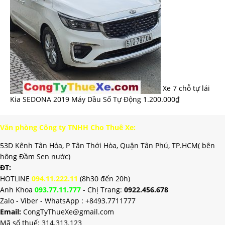
Xe 7 chỗ tự lái
Kia SEDONA 2019 Máy Dầu Số Tự Động
1.200.000
₫
Văn phòng Công ty TNHH Cho Thuê Xe:
53D Kênh Tân Hóa, P Tân Thới Hòa, Quận Tân Phú, TP.HCM( bên
hông Đầm Sen nước)
ĐT:
HOTLINE
094.11.222.11
(8h30 đến 20h)
Anh Khoa
093.77.11.777
- Chị Trang:
0922.456.678
Zalo - Viber - WhatsApp : +84
93.7711777
Email:
CongTyThueXe@gmail.com
Mã số thuế: 314.313.123