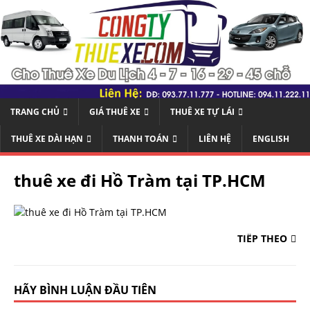
TRANG CHỦ
GIÁ THUÊ XE
THUÊ XE TỰ LÁI
THUÊ XE DÀI HẠN
THANH TOÁN
LIÊN HỆ
ENGLISH
thuê xe đi Hồ Tràm tại TP.HCM
TIẾP THEO
HÃY BÌNH LUẬN ĐẦU TIÊN