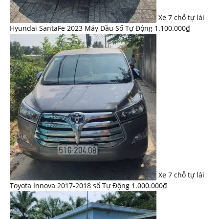
Xe 7 chỗ tự lái
Hyundai SantaFe 2023 Máy Dầu Số Tự Động
1.100.000
₫
Xe 7 chỗ tự lái
Toyota Innova 2017-2018 số Tự Động
1.000.000
₫