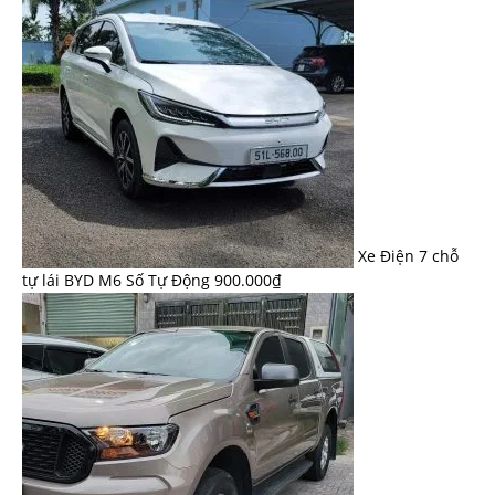
Xe Điện 7 chỗ
tự lái BYD M6 Số Tự Động
900.000
₫