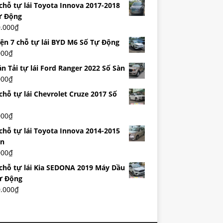
 chỗ tự lái Toyota Innova 2017-2018
ự Động
0.000
₫
iện 7 chỗ tự lái BYD M6 Số Tự Động
000
₫
n Tải tự lái Ford Ranger 2022 Số Sàn
000
₫
chỗ tự lái Chevrolet Cruze 2017 Số
000
₫
 chỗ tự lái Toyota Innova 2014-2015
àn
000
₫
 chỗ tự lái Kia SEDONA 2019 Máy Dầu
ự Động
0.000
₫