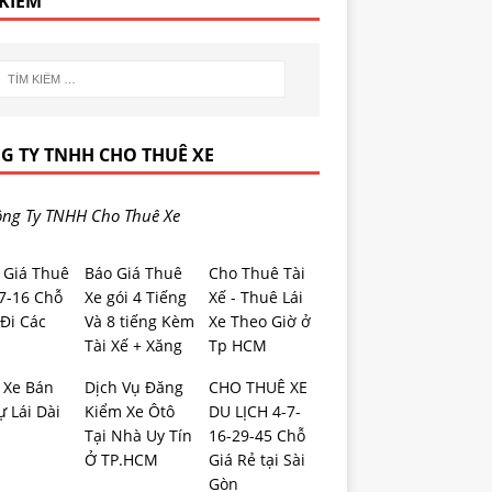
 KIẾM
G TY TNHH CHO THUÊ XE
ng Ty TNHH Cho Thuê Xe
 Giá Thuê
Báo Giá Thuê
Cho Thuê Tài
-7-16 Chỗ
Xe gói 4 Tiếng
Xế - Thuê Lái
Đi Các
Và 8 tiếng Kèm
Xe Theo Giờ ở
Tài Xế + Xăng
Tp HCM
 Xe Bán
Dịch Vụ Đăng
CHO THUÊ XE
ự Lái Dài
Kiểm Xe Ôtô
DU LỊCH 4-7-
Tại Nhà Uy Tín
16-29-45 Chỗ
Ở TP.HCM
Giá Rẻ tại Sài
Gòn