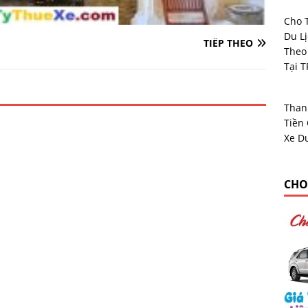
Cho 
Du L
TIẾP THEO
Theo
Tại 
Than
Tiền
Xe Du
CHO