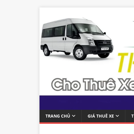
TRANG CHỦ
GIÁ THUÊ XE
T