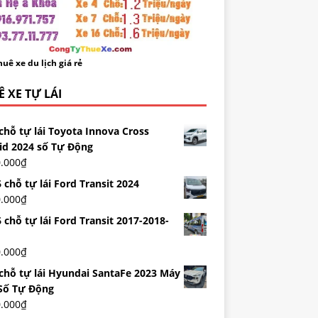
uê xe du lịch giá rẻ
 XE TỰ LÁI
chỗ tự lái Toyota Innova Cross
id 2024 số Tự Động
0.000
₫
 chỗ tự lái Ford Transit 2024
0.000
₫
 chỗ tự lái Ford Transit 2017-2018-
0.000
₫
 chỗ tự lái Hyundai SantaFe 2023 Máy
Số Tự Động
0.000
₫