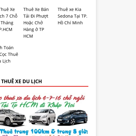
Thuê Xe
Thuê Xe Bán
Thuê xe Kia
ịch 7 Chỗ
Tải Đi Phượt
Sedona Tại TP.
 Tháng
Hoặc Chở
Hồ Chí Minh
TP.HCM
Hàng ở TP
HCM
h Toán
 Cọc Thuê
 Lịch
 THUÊ XE DU LỊCH