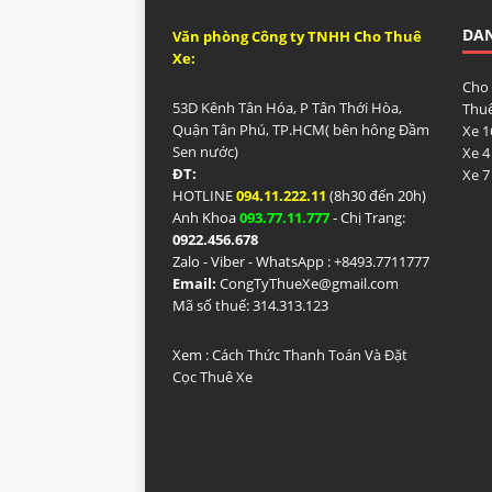
DA
Văn phòng Công ty TNHH Cho Thuê
Xe:
Cho
53D Kênh Tân Hóa, P Tân Thới Hòa,
Thuê
Quận Tân Phú, TP.HCM( bên hông Đầm
Xe 1
Sen nước)
Xe 4
ĐT:
Xe 7
HOTLINE
094.11.222.11
(8h30 đến 20h)
Anh Khoa
093.77.11.777
- Chị Trang:
0922.456.678
Zalo - Viber - WhatsApp : +84
93.7711777
Email:
CongTyThueXe@gmail.com
Mã số thuế: 314.313.123
Xem :
Cách Thức Thanh Toán Và Đặt
Cọc Thuê Xe