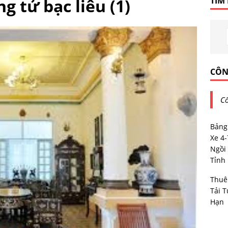
g tử bạc liêu (1)
TÌM
CÔN
Cô
Bảng
Xe 4
Ngồi 
Tỉnh
Thuê
Tải T
Hạn