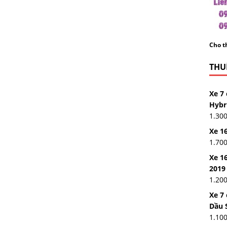
Cho th
THUÊ
Xe 7 
Hybr
1.30
Xe 16
1.70
Xe 16
2019
1.20
Xe 7
Dầu 
1.10