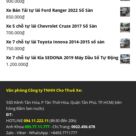
900.000
₫
Xe Bán Tải tự lái Ford Ranger 2022 Số Sàn
850.000
₫
Xe 5 chỗ tự lái Chevrolet Cruze 2017 Số Sàn
700.000
₫
Xe 7 chỗ tự lái Toyota Innova 2014-2015 số sàn
750.000
₫
Xe 7 chỗ tự lái Kia SEDONA 2019 Máy Dầu Số Tự Động
1.200.000
₫
Văn phòng Công ty TNHH Cho Thuê Xe:
53D Kênh Tân Hóa, P Tân Thới Hòa, Quận Tân Phú, TP.HCM( bên
hông Đầm Sen nước)
ĐT:
HOTLINE
094.11.222.11
(8h30 đến 20h)
Anh Khoa
093.77.11.777
- Chị Trang:
0922.456.678
Zalo - Viber - WhatsApp : +84
93.7711777