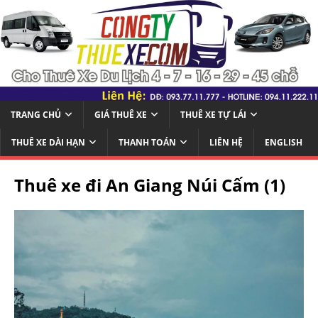
TRANG CHỦ
GIÁ THUÊ XE
THUÊ XE TỰ LÁI
THUÊ XE DÀI HẠN
THANH TOÁN
LIÊN HỆ
ENGLISH
Thuê xe đi An Giang Núi Cấm (1)