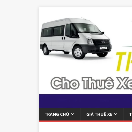
TRANG CHỦ
GIÁ THUÊ XE
T