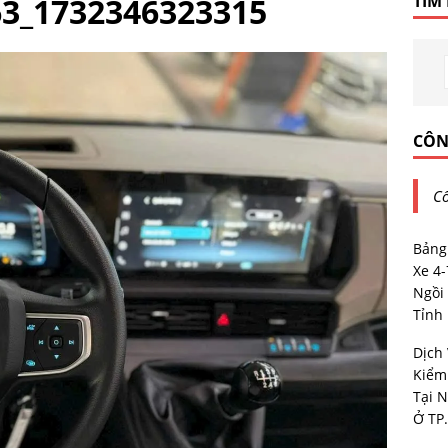
3_1732346323315
TÌM
CÔN
Cô
Bảng
Xe 4
Ngồi 
Tỉnh
Dịch
Kiểm
Tại N
Ở TP