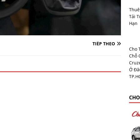
Thuê
Tải T
Hạn
TIẾP THEO
Cho 
Chỗ 
Cruz
Ở Đâ
TP.H
CHO