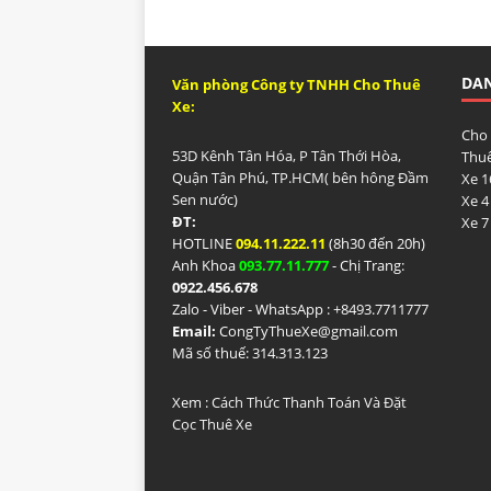
DA
Văn phòng Công ty TNHH Cho Thuê
Xe:
Cho
53D Kênh Tân Hóa, P Tân Thới Hòa,
Thuê
Quận Tân Phú, TP.HCM( bên hông Đầm
Xe 1
Sen nước)
Xe 4
ĐT:
Xe 7
HOTLINE
094.11.222.11
(8h30 đến 20h)
Anh Khoa
093.77.11.777
- Chị Trang:
0922.456.678
Zalo - Viber - WhatsApp : +84
93.7711777
Email:
CongTyThueXe@gmail.com
Mã số thuế: 314.313.123
Xem :
Cách Thức Thanh Toán Và Đặt
Cọc Thuê Xe