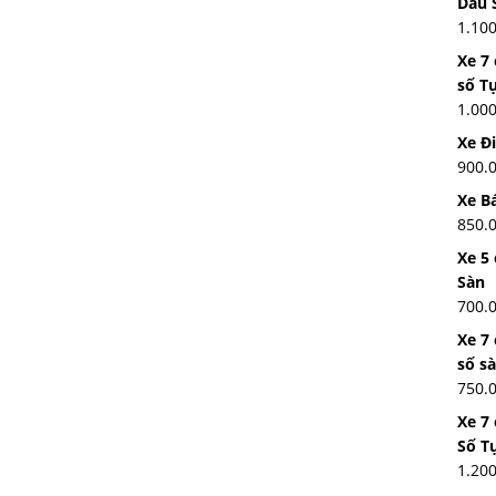
Dầu 
1.10
Xe 7
số T
1.00
Xe Đ
900.
Xe Bá
850.
Xe 5 
Sàn
700.
Xe 7
số s
750.
Xe 7
Số T
1.20