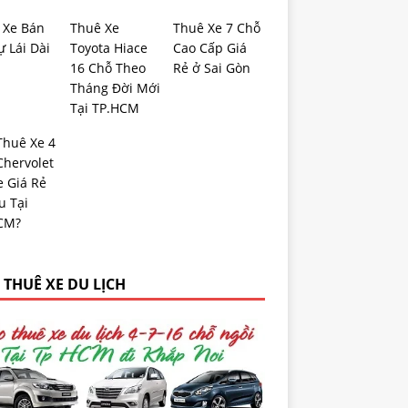
 Xe Bán
Thuê Xe
Thuê Xe 7 Chỗ
ự Lái Dài
Toyota Hiace
Cao Cấp Giá
16 Chỗ Theo
Rẻ ở Sai Gòn
Tháng Đời Mới
Tại TP.HCM
Thuê Xe 4
Chervolet
e Giá Rẻ
u Tại
CM?
 THUÊ XE DU LỊCH