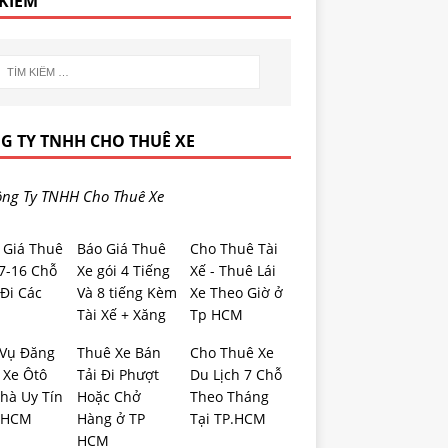
 KIẾM
G TY TNHH CHO THUÊ XE
ng Ty TNHH Cho Thuê Xe
 Giá Thuê
Báo Giá Thuê
Cho Thuê Tài
-7-16 Chỗ
Xe gói 4 Tiếng
Xế - Thuê Lái
Đi Các
Và 8 tiếng Kèm
Xe Theo Giờ ở
Tài Xế + Xăng
Tp HCM
 Vụ Đăng
Thuê Xe Bán
Cho Thuê Xe
 Xe Ôtô
Tải Đi Phượt
Du Lịch 7 Chỗ
hà Uy Tín
Hoặc Chở
Theo Tháng
.HCM
Hàng ở TP
Tại TP.HCM
HCM