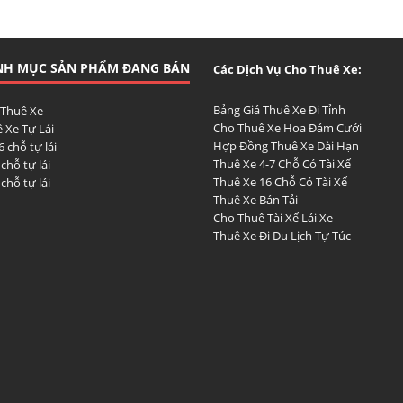
NH MỤC SẢN PHẨM ĐANG BÁN
Các Dịch Vụ Cho Thuê Xe:
Bảng Giá Thuê Xe Đi Tỉnh
 Thuê Xe
Cho Thuê Xe Hoa Đám Cưới
 Xe Tự Lái
Hợp Đồng Thuê Xe Dài Hạn
6 chỗ tự lái
Thuê Xe 4-7 Chỗ Có Tài Xế
 chỗ tự lái
Thuê Xe 16 Chỗ Có Tài Xế
 chỗ tự lái
Thuê Xe Bán Tải
Cho Thuê Tài Xế Lái Xe
Thuê Xe Đi Du Lịch Tự Túc