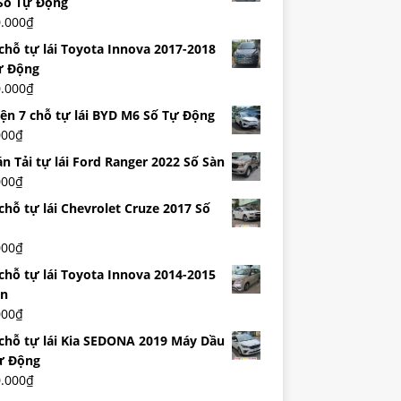
Số Tự Động
0.000
₫
 chỗ tự lái Toyota Innova 2017-2018
ự Động
0.000
₫
iện 7 chỗ tự lái BYD M6 Số Tự Động
000
₫
n Tải tự lái Ford Ranger 2022 Số Sàn
000
₫
chỗ tự lái Chevrolet Cruze 2017 Số
000
₫
 chỗ tự lái Toyota Innova 2014-2015
àn
000
₫
 chỗ tự lái Kia SEDONA 2019 Máy Dầu
ự Động
0.000
₫